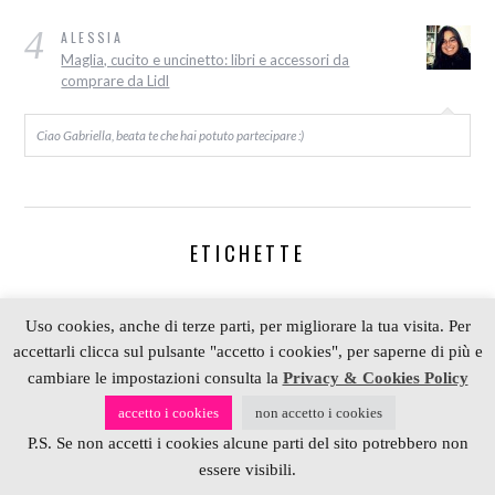
4
ALESSIA
Maglia, cucito e uncinetto: libri e accessori da
comprare da Lidl
Ciao Gabriella, beata te che hai potuto partecipare :)
ETICHETTE
-50 giorni a Natale
5 minuti
bambini
bigiotteria
Uso cookies, anche di terze parti, per migliorare la tua visita. Per
bijoux
braccialetto
Candy
carta
cartone
accettarli clicca sul pulsante "accetto i cookies", per saperne di più e
cambiare le impostazioni consulta la
Privacy & Cookies Policy
collana
collane
crochet
cucito
cuori
decorazioni
decorazioni di Natale
Decòr
accetto i cookies
non accetto i cookies
P.S. Se non accetti i cookies alcune parti del sito potrebbero non
Eco Chic Craft Christmas
estate
fiori
gioielli
essere visibili.
giveaway
granny
granny square
halloween
idee