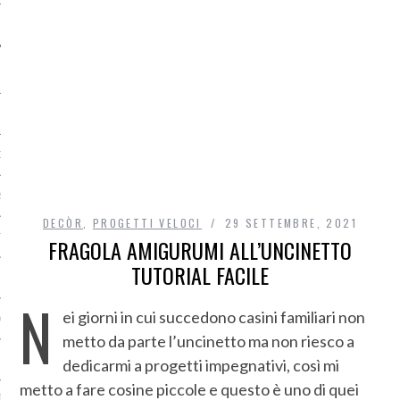
O
R
DECÒR
,
PROGETTI VELOCI
29 SETTEMBRE, 2021
T
FRAGOLA AMIGURUMI ALL’UNCINETTO
TUTORIAL FACILE
I
N
ei giorni in cui succedono casini familiari non
OST
metto da parte l’uncinetto ma non riesco a
dedicarmi a progetti impegnativi, così mi
metto a fare cosine piccole e questo è uno di quei
TA DI ACCESSO AI DATI