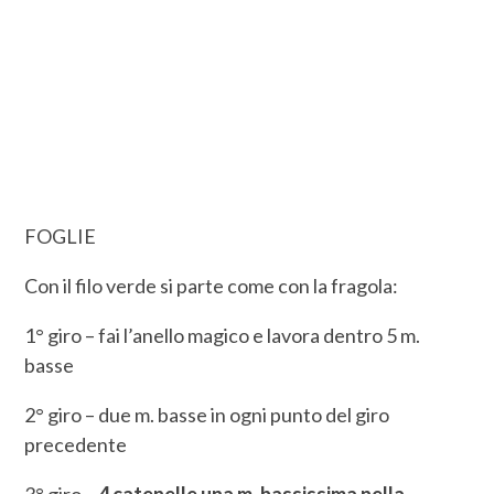
FOGLIE
Con il filo verde si parte come con la fragola:
1° giro – fai l’anello magico e lavora dentro 5 m.
basse
2° giro – due m. basse in ogni punto del giro
precedente
3° giro –
4 catenelle una m. bassissima nella