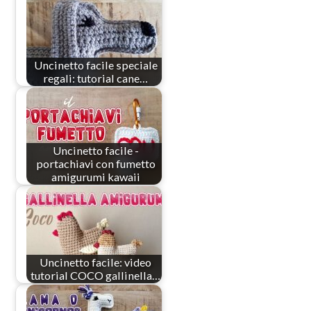
Uncinetto facile speciale
regali: tutorial cane…
Uncinetto facile -
portachiavi con fumetto
amigurumi kawaii
Uncinetto facile: video
tutorial COCO gallinella…