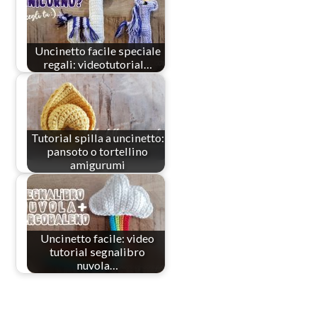
Uncinetto facile speciale
regali: videotutorial…
Tutorial spilla a uncinetto:
pansoto o tortellino
amigurumi
Uncinetto facile: video
tutorial segnalibro
nuvola…