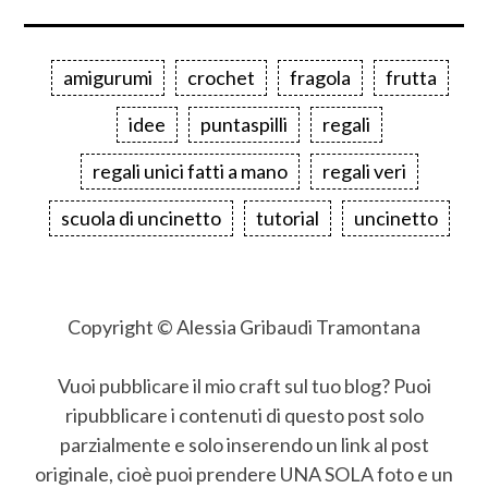
amigurumi
crochet
fragola
frutta
idee
puntaspilli
regali
regali unici fatti a mano
regali veri
scuola di uncinetto
tutorial
uncinetto
Copyright © Alessia Gribaudi Tramontana
Vuoi pubblicare il mio craft sul tuo blog? Puoi
ripubblicare i contenuti di questo post solo
parzialmente e solo inserendo un link al post
originale, cioè puoi prendere UNA SOLA foto e un