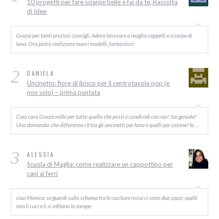
10 progetti per fare sciarpe belle e fai da te, Raccolta
di Idee
Grazie per tanti preziosi consigli. Adoro lavorare a maglia cappelli e sciarpe di
lana. Ora potrò realizzare nuovi modelli, fantastico!
2
DANIELA
Uncinetto: fiore di ibisco per il centrotavola pop (e
non solo) – prima puntata
Ciao cara Grazie mille per tutto quello che posti e condividi con noi! Sei geniale!
Una domanda: che differenza c’è tra gli uncinetti per lana e quelli per cotone? Io…
3
ALESSIA
Scuola di Maglia: come realizzare un cappottino per
cani ai ferri
ciao Monica, se guardi sullo schema tra le cuciture rosse ci sono due spazi, quelli
non li cuci e lì si infilano le zampe.