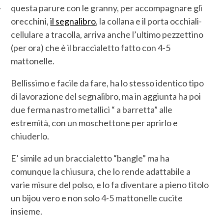
questa parure con le granny, per accompagnare gli
orecchini,
il segnalibro
, la collana e il porta occhiali-
cellulare a tracolla, arriva anche l’ultimo pezzettino
(per ora) che è il braccialetto fatto con 4-5
mattonelle.
Bellissimo e facile da fare, ha lo stesso identico tipo
di lavorazione del segnalibro, ma in aggiunta ha poi
due ferma nastro metallici “ a barretta” alle
estremità, con un moschettone per aprirlo e
chiuderlo.
E’ simile ad un braccialetto “bangle” ma ha
comunque la chiusura, che lo rende adattabile a
varie misure del polso, e lo fa diventare a pieno titolo
un bijou vero e non solo 4-5 mattonelle cucite
insieme.