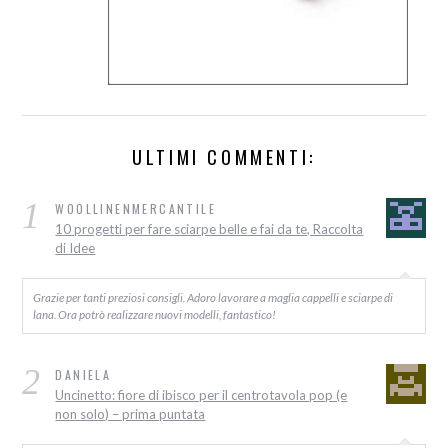
ULTIMI COMMENTI:
1
WOOLLINENMERCANTILE
10 progetti per fare sciarpe belle e fai da te, Raccolta
di Idee
Grazie per tanti preziosi consigli. Adoro lavorare a maglia cappelli e sciarpe di
lana. Ora potrò realizzare nuovi modelli, fantastico!
2
DANIELA
Uncinetto: fiore di ibisco per il centrotavola pop (e
non solo) – prima puntata