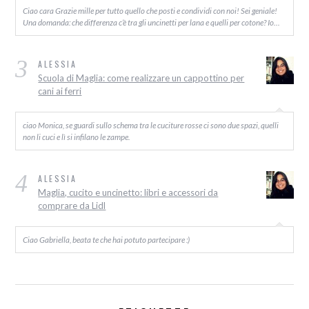
Ciao cara Grazie mille per tutto quello che posti e condividi con noi! Sei geniale!
Una domanda: che differenza c’è tra gli uncinetti per lana e quelli per cotone? Io…
3
ALESSIA
Scuola di Maglia: come realizzare un cappottino per
cani ai ferri
ciao Monica, se guardi sullo schema tra le cuciture rosse ci sono due spazi, quelli
non li cuci e lì si infilano le zampe.
4
ALESSIA
Maglia, cucito e uncinetto: libri e accessori da
comprare da Lidl
Ciao Gabriella, beata te che hai potuto partecipare :)