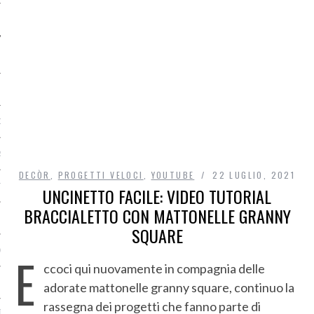
O
R
DECÒR
,
PROGETTI VELOCI
,
YOUTUBE
22 LUGLIO, 2021
T
UNCINETTO FACILE: VIDEO TUTORIAL
BRACCIALETTO CON MATTONELLE GRANNY
I
SQUARE
OST
E
ccoci qui nuovamente in compagnia delle
adorate mattonelle granny square, continuo la
rassegna dei progetti che fanno parte di
TA DI ACCESSO AI DATI