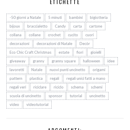
ETICHETTE
-50 giorni a Natale
5 minuti
bambini
bigiotteria
bijoux
braccialetto
Candy
carta
cartone
collana
collane
crochet
cucito
cuori
decorazioni
decorazioni di Natale
Decòr
Eco Chic Craft Christmas
estate
fiori
gioielli
giveaway
granny
granny square
halloween
idee
lavoretti
Natale
nuovi punti uncinetto
origami
pattern
plastica
regali
regali unici fatti a mano
regali veri
riciclare
riciclo
schema
schemi
scuola di uncinetto
sponsor
tutorial
uncinetto
video
videotutorial