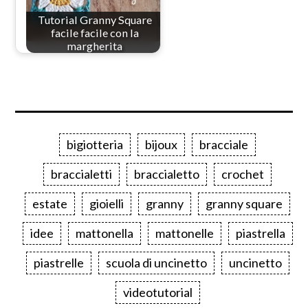
Tutorial Granny Square
facile facile con la
margherita
bigiotteria
bijoux
bracciale
braccialetti
braccialetto
crochet
estate
gioielli
granny
granny square
idee
mattonella
mattonelle
piastrella
piastrelle
scuola di uncinetto
uncinetto
videotutorial