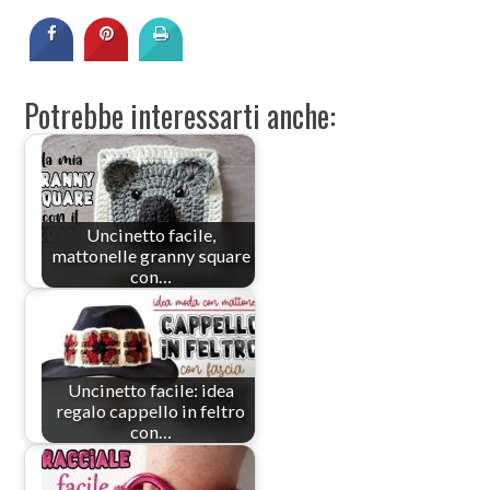
Potrebbe interessarti anche:
Uncinetto facile,
mattonelle granny square
con…
Uncinetto facile: idea
regalo cappello in feltro
con…