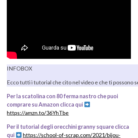
INFOBOX
Ecco tutti i tutorial che cito nel video e che ti possono 
Per la scatolina con 80 ferma nastro che puoi
comprare su Amazon clicca qui
https://amzn.to/36YhTbe
Per il tutorial degli orecchini granny square clicca
qui
https://school-of-scrap.com/2021/bijou-