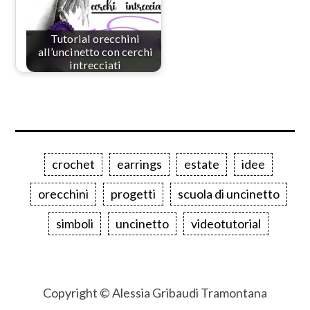
Tutorial orecchini
all’uncinetto con cerchi
intrecciati
crochet
earrings
estate
idee
orecchini
progetti
scuola di uncinetto
simboli
uncinetto
videotutorial
Copyright © Alessia Gribaudi Tramontana