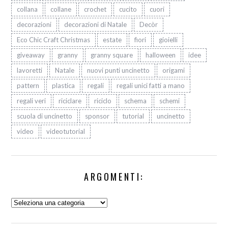
collana
collane
crochet
cucito
cuori
decorazioni
decorazioni di Natale
Decòr
Eco Chic Craft Christmas
estate
fiori
gioielli
giveaway
granny
granny square
halloween
idee
lavoretti
Natale
nuovi punti uncinetto
origami
pattern
plastica
regali
regali unici fatti a mano
regali veri
riciclare
riciclo
schema
schemi
scuola di uncinetto
sponsor
tutorial
uncinetto
video
videotutorial
ARGOMENTI:
Argomenti: