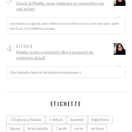
Scuola di Maglia: come realizzare un cappottino per
cani ai ferri
ciao Monica, se guardi sullo schema tra le cuciture rosse ci sono due spazi, quelli
non li cuci e lì si infilano le zampe.
4
ALESSIA
Maglia, cucito e uncinetto: libri e accessori da
comprare da Lidl
Ciao Gabriella, beata te che hai potuto partecipare :)
ETICHETTE
-50 giorni a Natale
5 minuti
bambini
bigiotteria
bijoux
braccialetto
Candy
carta
cartone