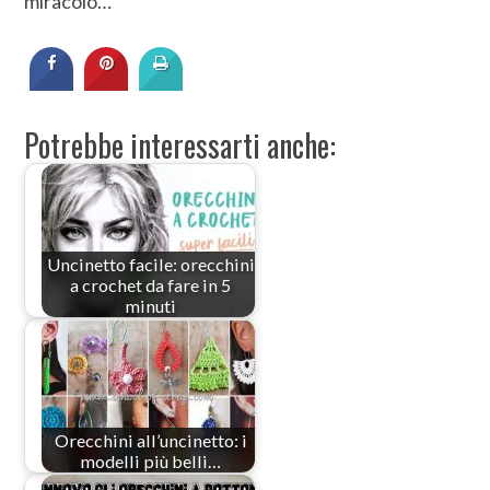
miracolo…
Potrebbe interessarti anche:
Uncinetto facile: orecchini
a crochet da fare in 5
minuti
Orecchini all’uncinetto: i
modelli più belli…