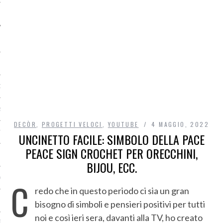
O
R
DECÒR
,
PROGETTI VELOCI
,
YOUTUBE
4 MAGGIO, 2022
T
UNCINETTO FACILE: SIMBOLO DELLA PACE
PEACE SIGN CROCHET PER ORECCHINI,
I
BIJOU, ECC.
OST
C
redo che in questo periodo ci sia un gran
bisogno di simboli e pensieri positivi per tutti
noi e così ieri sera, davanti alla TV, ho creato
TA DI ACCESSO AI DATI