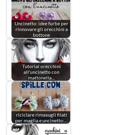
Uncinetto: idee furbe per
rinnovare gli orecchini a
bottone
Tutorial orecchini
all'uncinetto con
mattonella…
riciclare rimasugli filati
per maglia e uncinetto:…