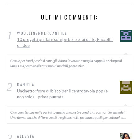
ULTIMI COMMENTI:
1
WOOLLINENMERCANTILE
10 progetti per fare sciarpe belle e fai da te, Raccolta
di Idee
Grazie per tanti preziosi consigli. Adoro lavorare a maglia cappelli e sciarpe di
lana. Ora potrò realizzare nuovi modelli, fantastico!
2
DANIELA
Uncinetto: fiore di ibisco per il centrotavola pop (e
non solo) – prima puntata
Ciao cara Grazie mille per tutto quello che posti e condividi con noi! Sei geniale!
Una domanda: che differenza c’è tra gli uncinetti per lana e quelli per cotone? Io…
3
ALESSIA