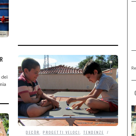
ER
Re
 dei
 mia
DECÒR
,
PROGETTI VELOCI
,
TENDENZE