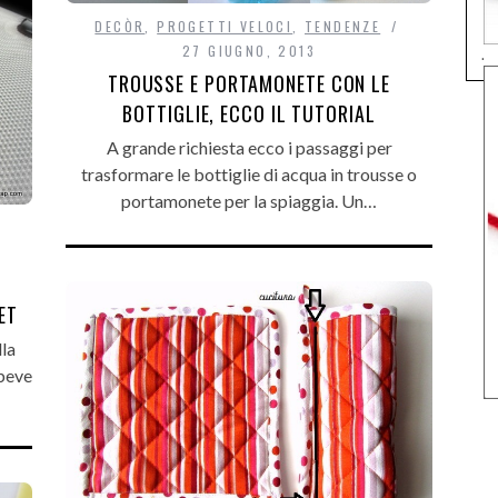
DECÒR
,
PROGETTI VELOCI
,
TENDENZE
27 GIUGNO, 2013
.
TROUSSE E PORTAMONETE CON LE
BOTTIGLIE, ECCO IL TUTORIAL
A grande richiesta ecco i passaggi per
trasformare le bottiglie di acqua in trousse o
portamonete per la spiaggia. Un…
ET
la
 beve