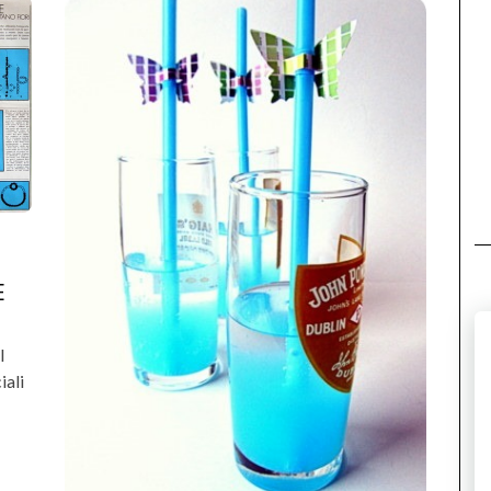
E
l
iali