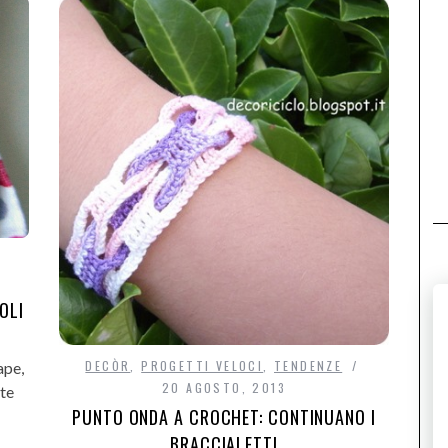
OLI
DECÒR
,
PROGETTI VELOCI
,
TENDENZE
ape,
20 AGOSTO, 2013
ste
PUNTO ONDA A CROCHET: CONTINUANO I
BRACCIALETTI