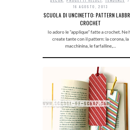
DECÒR
,
PROGETTI VELOCI
,
TENDENZE
16 AGOSTO, 2013
SCUOLA DI UNCINETTO: PATTERN LABBR
CROCHET
Io adoro le “applique” fatte a crochet. Ne 
create tante con il pattern: la corona, la
macchinina, le farfalline,…