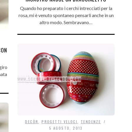
Quando ho preparato i cerchi intrecciati per la
rosa, mi è venuto spontaneo pensarli anche in un
altro modo. Sembravano…
CON
giro
nata
DECÒR
,
PROGETTI VELOCI
,
TENDENZE
5 AGOSTO, 2013