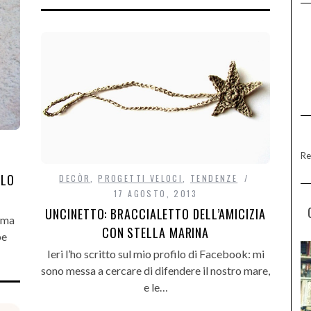
Re
 LO
DECÒR
,
PROGETTI VELOCI
,
TENDENZE
17 AGOSTO, 2013
UNCINETTO: BRACCIALETTO DELL’AMICIZIA
a ma
CON STELLA MARINA
pe
Ieri l’ho scritto sul mio profilo di Facebook: mi
sono messa a cercare di difendere il nostro mare,
e le…