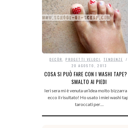
DECÒR
,
PROGETTI VELOCI
,
TENDENZE
20 AGOSTO, 2013
COSA SI PUÒ FARE CON I WASHI TAPE?
SMALTO AI PIEDI
Ieri sera mi è venuta un’idea molto bizzarr
ecco il risultato! Ho usato i miei washi ta
taroccati per…