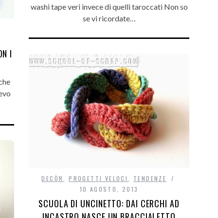
washi tape veri invece di quelli taroccati Non so
se vi ricordate…
N I
 che
vevo
DECÒR
,
PROGETTI VELOCI
,
TENDENZE
10 AGOSTO, 2013
SCUOLA DI UNCINETTO: DAI CERCHI AD
INCASTRO NASCE UN BRACCIALETTO