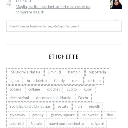
4
ALESSIA
Maglia, cucito e uncinetto: libri e accessori da
comprare da Lidl
Ciao Gabriella, beata te che hai potuto partecipare :)
ETICHETTE
-50 giorni a Natale
5 minuti
bambini
bigiotteria
bijoux
braccialetto
Candy
carta
cartone
collana
collane
crochet
cucito
cuori
decorazioni
decorazioni di Natale
Decòr
Eco Chic Craft Christmas
estate
fiori
gioielli
giveaway
granny
granny square
halloween
idee
lavoretti
Natale
nuovi punti uncinetto
origami