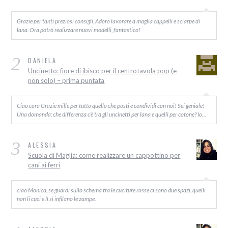
Grazie per tanti preziosi consigli. Adoro lavorare a maglia cappelli e sciarpe di
lana. Ora potrò realizzare nuovi modelli, fantastico!
2
DANIELA
Uncinetto: fiore di ibisco per il centrotavola pop (e
non solo) – prima puntata
Ciao cara Grazie mille per tutto quello che posti e condividi con noi! Sei geniale!
Una domanda: che differenza c’è tra gli uncinetti per lana e quelli per cotone? Io…
3
ALESSIA
Scuola di Maglia: come realizzare un cappottino per
cani ai ferri
ciao Monica, se guardi sullo schema tra le cuciture rosse ci sono due spazi, quelli
non li cuci e lì si infilano le zampe.