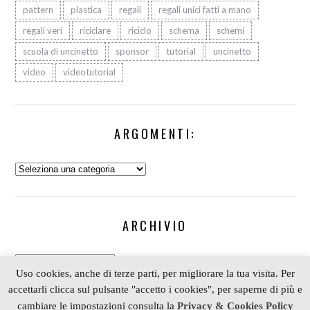
pattern
plastica
regali
regali unici fatti a mano
regali veri
riciclare
riciclo
schema
schemi
scuola di uncinetto
sponsor
tutorial
uncinetto
video
videotutorial
ARGOMENTI:
Argomenti:
ARCHIVIO
Archivio
Uso cookies, anche di terze parti, per migliorare la tua visita. Per
accettarli clicca sul pulsante "accetto i cookies", per saperne di più e
cambiare le impostazioni consulta la
Privacy & Cookies Policy