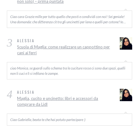
non solo) – prima puntata
Ciao cara Grazie mille per tutto quello che posti e condividi con noi! Sei geniale!
Una domanda: che differenza c’è tra gli uncinetti per lana e quelli per cotone? Io…
3
ALESSIA
Scuola di Maglia: come realizzare un cappottino per
cani ai ferri
ciao Monica, se guardi sullo schema tra le cuciture rosse ci sono due spazi, quelli
non li cuci e lì si infilano le zampe.
4
ALESSIA
Maglia, cucito e uncinetto: libri e accessori da
comprare da Lidl
Ciao Gabriella, beata te che hai potuto partecipare :)