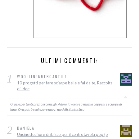
ULTIMI COMMENTI:
1
WOOLLINENMERCANTILE
10 progetti per fare sciarpe belle e fai da te, Raccolta
di Idee
Grazie per tanti preziosi consigli. Adoro lavorare a maglia cappelli e sciarpe di
lana. Ora potrò realizzare nuovi modelli, fantastico!
2
DANIELA
Uncinetto: fiore di ibisco per il centrotavola pop (e