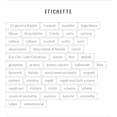
ETICHETTE
-50 giorni a Natale
5 minuti
bambini
bigiotteria
bijoux
braccialetto
Candy
carta
cartone
collana
collane
crochet
cucito
cuori
decorazioni
decorazioni di Natale
Decòr
Eco Chic Craft Christmas
estate
fiori
gioielli
giveaway
granny
granny square
halloween
idee
lavoretti
Natale
nuovi punti uncinetto
origami
pattern
plastica
regali
regali unici fatti a mano
regali veri
riciclare
riciclo
schema
schemi
scuola di uncinetto
sponsor
tutorial
uncinetto
video
videotutorial