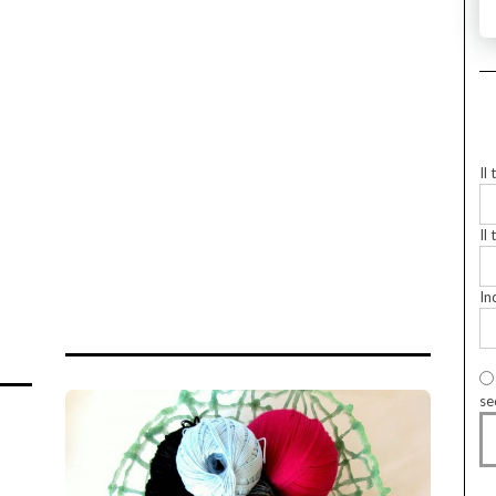
Il
Il 
In
se