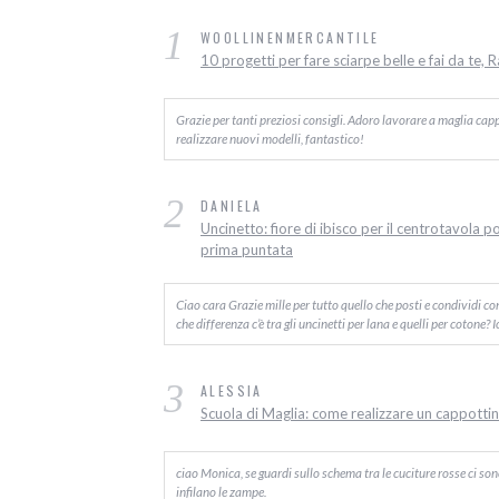
1
WOOLLINENMERCANTILE
10 progetti per fare sciarpe belle e fai da te, 
Grazie per tanti preziosi consigli. Adoro lavorare a maglia capp
realizzare nuovi modelli, fantastico!
2
DANIELA
Uncinetto: fiore di ibisco per il centrotavola p
prima puntata
Ciao cara Grazie mille per tutto quello che posti e condividi c
che differenza c’è tra gli uncinetti per lana e quelli per cotone? 
3
ALESSIA
Scuola di Maglia: come realizzare un cappottino
ciao Monica, se guardi sullo schema tra le cuciture rosse ci sono d
infilano le zampe.