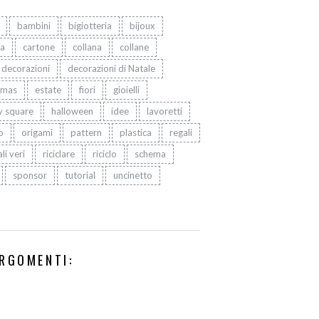
bambini
bigiotteria
bijoux
ta
cartone
collana
collane
decorazioni
decorazioni di Natale
tmas
estate
fiori
gioielli
y square
halloween
idee
lavoretti
o
origami
pattern
plastica
regali
li veri
riciclare
riciclo
schema
sponsor
tutorial
uncinetto
RGOMENTI: