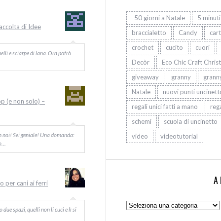
-50 giorni a Natale
5 minuti
Raccolta di Idee
braccialetto
Candy
car
crochet
cucito
cuori
elli e sciarpe di lana. Ora potrò
Decòr
Eco Chic Craft Chris
giveaway
granny
grann
Natale
nuovi punti uncinett
op (e non solo) –
regali unici fatti a mano
rega
schemi
scuola di uncinetto
on noi! Sei geniale! Una domanda:
video
videotutorial
Io…
A
 per cani ai ferri
Argomenti:
ue spazi, quelli non li cuci e lì si