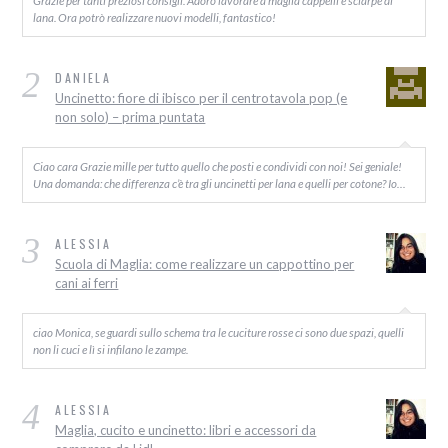
lana. Ora potrò realizzare nuovi modelli, fantastico!
2
DANIELA
Uncinetto: fiore di ibisco per il centrotavola pop (e
non solo) – prima puntata
Ciao cara Grazie mille per tutto quello che posti e condividi con noi! Sei geniale!
Una domanda: che differenza c’è tra gli uncinetti per lana e quelli per cotone? Io…
3
ALESSIA
Scuola di Maglia: come realizzare un cappottino per
cani ai ferri
ciao Monica, se guardi sullo schema tra le cuciture rosse ci sono due spazi, quelli
non li cuci e lì si infilano le zampe.
4
ALESSIA
Maglia, cucito e uncinetto: libri e accessori da