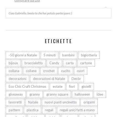
comprare da Lidl
Ciao Gabriella, beata te che hai potuto partecipare :)
ETICHETTE
-50 giorni a Natale
5 minuti
bambini
bigiotteria
bijoux
braccialetto
Candy
carta
cartone
collana
collane
crochet
cucito
cuori
decorazioni
decorazioni di Natale
Decòr
Eco Chic Craft Christmas
estate
fiori
gioielli
giveaway
granny
granny square
halloween
idee
lavoretti
Natale
nuovi punti uncinetto
origami
pattern
plastica
regali
regali unici fatti a mano