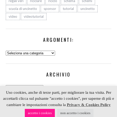
regali veri
riciclare
riciclo
schema
schemi
scuola di uncinetto
sponsor
tutorial
uncinetto
video
videotutorial
ARGOMENTI:
Argomenti:
ARCHIVIO
Archivio
Uso cookies, anche di terze parti, per migliorare la tua visita. Per
accettarli clicca sul pulsante "accetto i cookies", per saperne di più e
cambiare le impostazioni consulta la
Privacy & Cookies Policy
COPYRIGHT 2006-2023 ALESSIA SCRAP & CRAFT |
accetto i cookies
non accetto i cookies
PARTNER
DEPOSITPHOTOS
| P. IVA 01574070098 |