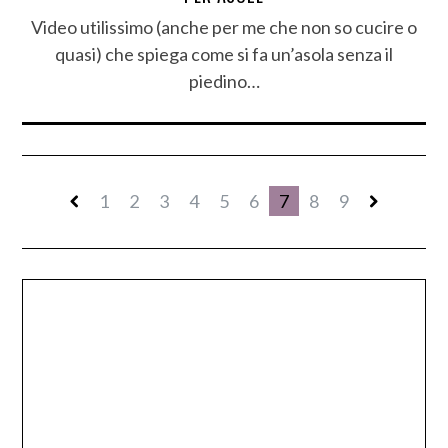
Video utilissimo (anche per me che non so cucire o
quasi) che spiega come si fa un’asola senza il
piedino…
1
2
3
4
5
6
7
8
9