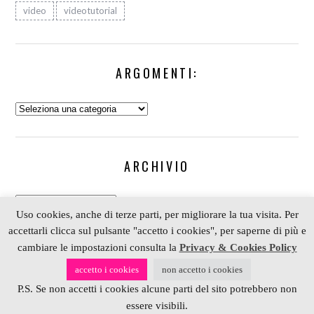
video
videotutorial
ARGOMENTI:
Argomenti:
ARCHIVIO
Archivio
Uso cookies, anche di terze parti, per migliorare la tua visita. Per
accettarli clicca sul pulsante "accetto i cookies", per saperne di più e
cambiare le impostazioni consulta la
Privacy & Cookies Policy
COPYRIGHT 2006-2023 ALESSIA SCRAP & CRAFT |
accetto i cookies
non accetto i cookies
PARTNER
DEPOSITPHOTOS
| P. IVA 01574070098 |
P.S. Se non accetti i cookies alcune parti del sito potrebbero non
REALIZZATO DA
4BLOG.INFO
essere visibili.
BACK TO TOP