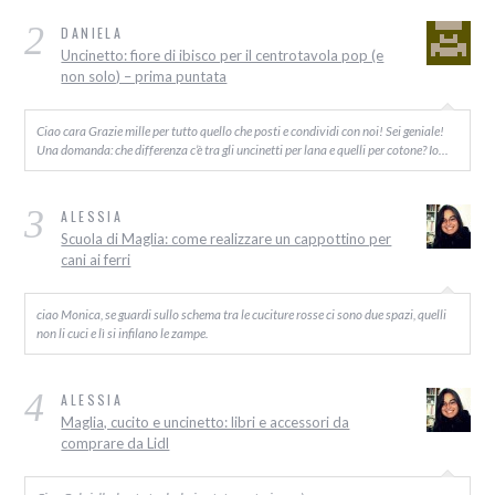
2
DANIELA
Uncinetto: fiore di ibisco per il centrotavola pop (e
non solo) – prima puntata
Ciao cara Grazie mille per tutto quello che posti e condividi con noi! Sei geniale!
Una domanda: che differenza c’è tra gli uncinetti per lana e quelli per cotone? Io…
3
ALESSIA
Scuola di Maglia: come realizzare un cappottino per
cani ai ferri
ciao Monica, se guardi sullo schema tra le cuciture rosse ci sono due spazi, quelli
non li cuci e lì si infilano le zampe.
4
ALESSIA
Maglia, cucito e uncinetto: libri e accessori da
comprare da Lidl