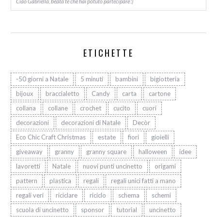
Ciao Gabriella, beata te che hai potuto partecipare :)
ETICHETTE
-50 giorni a Natale
5 minuti
bambini
bigiotteria
bijoux
braccialetto
Candy
carta
cartone
collana
collane
crochet
cucito
cuori
decorazioni
decorazioni di Natale
Decòr
Eco Chic Craft Christmas
estate
fiori
gioielli
giveaway
granny
granny square
halloween
idee
lavoretti
Natale
nuovi punti uncinetto
origami
pattern
plastica
regali
regali unici fatti a mano
regali veri
riciclare
riciclo
schema
schemi
scuola di uncinetto
sponsor
tutorial
uncinetto