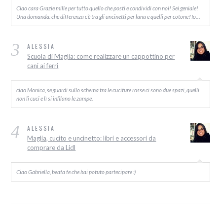
Ciao cara Grazie mille per tutto quello che posti e condividi con noi! Sei geniale!
Una domanda: che differenza c’è tra gli uncinetti per lana e quelli per cotone? Io…
3
ALESSIA
Scuola di Maglia: come realizzare un cappottino per
cani ai ferri
ciao Monica, se guardi sullo schema tra le cuciture rosse ci sono due spazi, quelli
non li cuci e lì si infilano le zampe.
4
ALESSIA
Maglia, cucito e uncinetto: libri e accessori da
comprare da Lidl
Ciao Gabriella, beata te che hai potuto partecipare :)