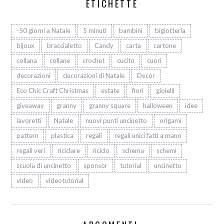
ETICHETTE
-50 giorni a Natale
5 minuti
bambini
bigiotteria
bijoux
braccialetto
Candy
carta
cartone
collana
collane
crochet
cucito
cuori
decorazioni
decorazioni di Natale
Decòr
Eco Chic Craft Christmas
estate
fiori
gioielli
giveaway
granny
granny square
halloween
idee
lavoretti
Natale
nuovi punti uncinetto
origami
pattern
plastica
regali
regali unici fatti a mano
regali veri
riciclare
riciclo
schema
schemi
scuola di uncinetto
sponsor
tutorial
uncinetto
video
videotutorial