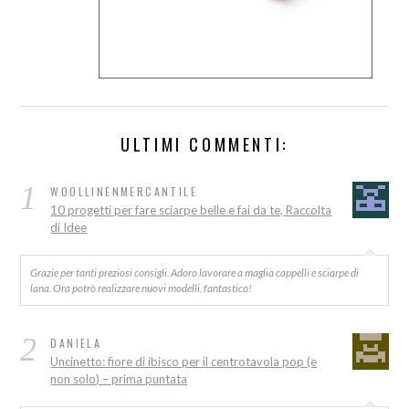
ULTIMI COMMENTI:
1
WOOLLINENMERCANTILE
10 progetti per fare sciarpe belle e fai da te, Raccolta
di Idee
Grazie per tanti preziosi consigli. Adoro lavorare a maglia cappelli e sciarpe di
lana. Ora potrò realizzare nuovi modelli, fantastico!
2
DANIELA
Uncinetto: fiore di ibisco per il centrotavola pop (e
non solo) – prima puntata