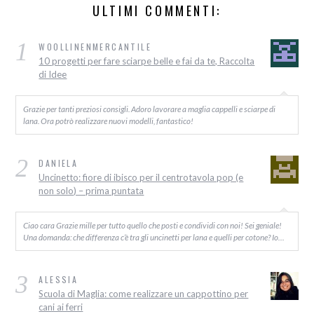
ULTIMI COMMENTI:
1
WOOLLINENMERCANTILE
10 progetti per fare sciarpe belle e fai da te, Raccolta
di Idee
Grazie per tanti preziosi consigli. Adoro lavorare a maglia cappelli e sciarpe di
lana. Ora potrò realizzare nuovi modelli, fantastico!
2
DANIELA
Uncinetto: fiore di ibisco per il centrotavola pop (e
non solo) – prima puntata
Ciao cara Grazie mille per tutto quello che posti e condividi con noi! Sei geniale!
Una domanda: che differenza c’è tra gli uncinetti per lana e quelli per cotone? Io…
3
ALESSIA
Scuola di Maglia: come realizzare un cappottino per
cani ai ferri