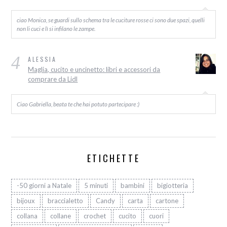
ciao Monica, se guardi sullo schema tra le cuciture rosse ci sono due spazi, quelli
non li cuci e lì si infilano le zampe.
4
ALESSIA
Maglia, cucito e uncinetto: libri e accessori da
comprare da Lidl
Ciao Gabriella, beata te che hai potuto partecipare :)
ETICHETTE
-50 giorni a Natale
5 minuti
bambini
bigiotteria
bijoux
braccialetto
Candy
carta
cartone
collana
collane
crochet
cucito
cuori