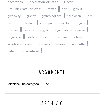
decorazioni
decorazioni di Natale
Decòr
Eco Chic Craft Christmas
estate
fiori
gioielli
giveaway
granny
granny square
halloween
idee
lavoretti
Natale
nuovi punti uncinetto
origami
pattern
plastica
regali
regali unici fatti a mano
regali veri
riciclare
riciclo
schema
schemi
scuola di uncinetto
sponsor
tutorial
uncinetto
video
videotutorial
ARGOMENTI:
Argomenti:
ARCHIVIO