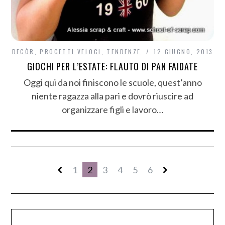
DECÒR
,
PROGETTI VELOCI
,
TENDENZE
12 GIUGNO, 2013
GIOCHI PER L’ESTATE: FLAUTO DI PAN FAIDATE
Oggi qui da noi finiscono le scuole, quest’anno
niente ragazza alla pari e dovrò riuscire ad
organizzare figli e lavoro…
1
2
3
4
5
6