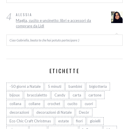
4
ALESSIA
Maglia, cucito e uncinetto: libri e accessori da
comprare da Lidl
Ciao Gabriella, beata te che hai potuto partecipare :)
ETICHETTE
-50 giorni a Natale
5 minuti
bambini
bigiotteria
bijoux
braccialetto
Candy
carta
cartone
collana
collane
crochet
cucito
cuori
decorazioni
decorazioni di Natale
Decòr
Eco Chic Craft Christmas
estate
fiori
gioielli