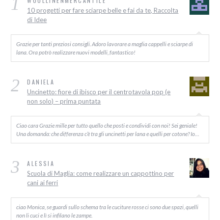
1
WOOLLINENMERCANTILE
10 progetti per fare sciarpe belle e fai da te, Raccolta
di Idee
Grazie per tanti preziosi consigli. Adoro lavorare a maglia cappelli e sciarpe di
lana. Ora potrò realizzare nuovi modelli, fantastico!
2
DANIELA
Uncinetto: fiore di ibisco per il centrotavola pop (e
non solo) – prima puntata
Ciao cara Grazie mille per tutto quello che posti e condividi con noi! Sei geniale!
Una domanda: che differenza c’è tra gli uncinetti per lana e quelli per cotone? Io…
3
ALESSIA
Scuola di Maglia: come realizzare un cappottino per
cani ai ferri
ciao Monica, se guardi sullo schema tra le cuciture rosse ci sono due spazi, quelli
non li cuci e lì si infilano le zampe.