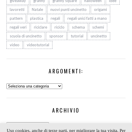
giveaway
granny
granny square
halloween
idee
lavoretti
Natale
nuovi punti uncinetto
origami
pattern
plastica
regali
regali unici fatti a mano
regali veri
riciclare
riciclo
schema
schemi
scuola di uncinetto
sponsor
tutorial
uncinetto
video
videotutorial
ARGOMENTI:
Argomenti:
ARCHIVIO
Archivio
Uso cookies, anche di terze parti, per migliorare la tua visita. Per