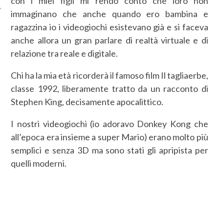
con i miei figli mi rendo conto che loro non
immaginano che anche quando ero bambina e
ragazzina io i videogiochi esistevano già e si faceva
anche allora un gran parlare di realtà virtuale e di
relazione tra reale e digitale.
Chi ha la mia età ricorderà il famoso film Il tagliaerbe,
classe 1992, liberamente tratto da un racconto di
Stephen King, decisamente apocalittico.
I nostri videogiochi (io adoravo Donkey Kong che
all’epoca era insieme a super Mario) erano molto più
semplici e senza 3D ma sono stati gli apripista per
quelli moderni.