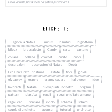
Ciao Gabriella, beata te che hai potuto partecipare :)
ETICHETTE
-50 giorni a Natale
5 minuti
bambini
bigiotteria
bijoux
braccialetto
Candy
carta
cartone
collana
collane
crochet
cucito
cuori
decorazioni
decorazioni di Natale
Decòr
Eco Chic Craft Christmas
estate
fiori
gioielli
giveaway
granny
granny square
halloween
idee
lavoretti
Natale
nuovi punti uncinetto
origami
pattern
plastica
regali
regali unici fatti a mano
regali veri
riciclare
riciclo
schema
schemi
scuola di uncinetto
sponsor
tutorial
uncinetto