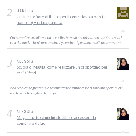
2
DANIELA
Uncinetto: fiore di ibisco per il centrotavola pop (e
non solo) – prima puntata
Ciao cara Grazie mille per tutto quello che posti e condividi con noi! Sei geniale!
Una domanda: che differenza c’è tra gli uncinetti per lana e quelli per cotone? Io…
3
ALESSIA
Scuola di Maglia: come realizzare un cappottino per
cani ai ferri
ciao Monica, se guardi sullo schema tra le cuciture rosse ci sono due spazi, quelli
non li cuci e lì si infilano le zampe.
4
ALESSIA
Maglia, cucito e uncinetto: libri e accessori da
comprare da Lidl