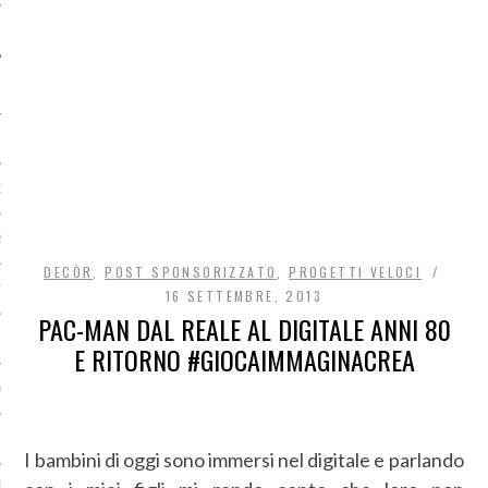
O
R
DECÒR
,
POST SPONSORIZZATO
,
PROGETTI VELOCI
T
16 SETTEMBRE, 2013
PAC-MAN DAL REALE AL DIGITALE ANNI 80
I
E RITORNO #GIOCAIMMAGINACREA
OST
I bambini di oggi sono immersi nel digitale e parlando
TA DI ACCESSO AI DATI