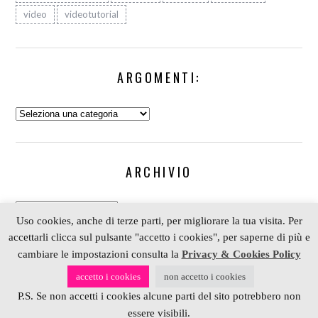
video
videotutorial
ARGOMENTI:
Argomenti:
ARCHIVIO
Archivio
Uso cookies, anche di terze parti, per migliorare la tua visita. Per
accettarli clicca sul pulsante "accetto i cookies", per saperne di più e
cambiare le impostazioni consulta la
Privacy & Cookies Policy
COPYRIGHT 2006-2023 ALESSIA SCRAP & CRAFT |
accetto i cookies
non accetto i cookies
PARTNER
DEPOSITPHOTOS
| P. IVA 01574070098 |
P.S. Se non accetti i cookies alcune parti del sito potrebbero non
REALIZZATO DA
4BLOG.INFO
essere visibili.
BACK TO TOP