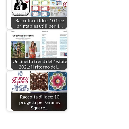
Raccolta di Idee: 10 free
printables utili per il…
Uncinetto trend dell’estate
2021: il ritorno del…
Raccolta di Idee: 10
progetti per Granny
Square…