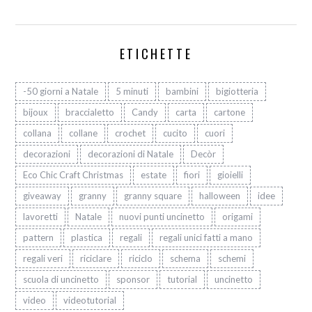
ETICHETTE
-50 giorni a Natale
5 minuti
bambini
bigiotteria
bijoux
braccialetto
Candy
carta
cartone
collana
collane
crochet
cucito
cuori
decorazioni
decorazioni di Natale
Decòr
Eco Chic Craft Christmas
estate
fiori
gioielli
giveaway
granny
granny square
halloween
idee
lavoretti
Natale
nuovi punti uncinetto
origami
pattern
plastica
regali
regali unici fatti a mano
regali veri
riciclare
riciclo
schema
schemi
scuola di uncinetto
sponsor
tutorial
uncinetto
video
videotutorial