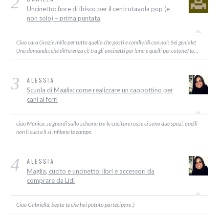
2
Uncinetto: fiore di ibisco per il centrotavola pop (e
non solo) – prima puntata
Ciao cara Grazie mille per tutto quello che posti e condividi con noi! Sei geniale!
Una domanda: che differenza c’è tra gli uncinetti per lana e quelli per cotone? Io…
3
ALESSIA
Scuola di Maglia: come realizzare un cappottino per
cani ai ferri
ciao Monica, se guardi sullo schema tra le cuciture rosse ci sono due spazi, quelli
non li cuci e lì si infilano le zampe.
4
ALESSIA
Maglia, cucito e uncinetto: libri e accessori da
comprare da Lidl
Ciao Gabriella, beata te che hai potuto partecipare :)