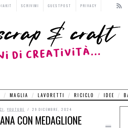
DIAKIT
SCRIVIMI
GUESTPOST
PRIVACY
O
MAGLIA
LAVORETTI
RICICLO
IDEE
B
CI
,
YOUTUBE
29 DICEMBRE, 2024
LANA CON MEDAGLIONE