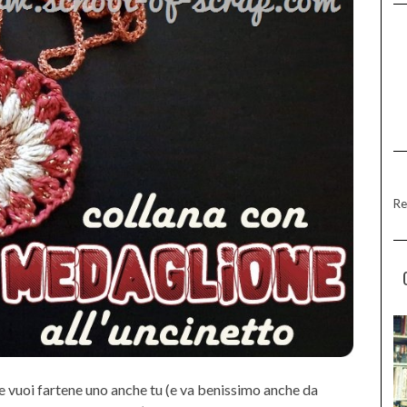
Re
se vuoi fartene uno anche tu (e va benissimo anche da