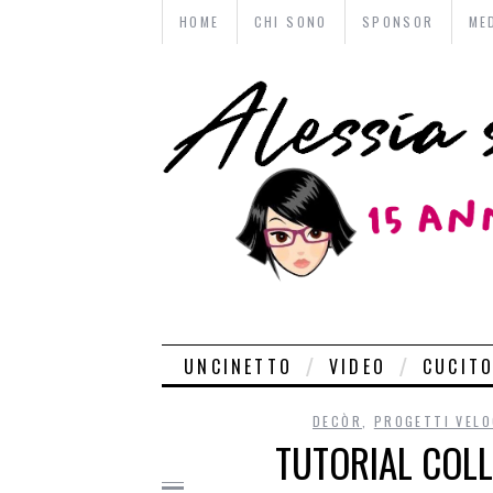
HOME
CHI SONO
SPONSOR
ME
UNCINETTO
VIDEO
CUCIT
DECÒR
,
PROGETTI VELO
TUTORIAL COL