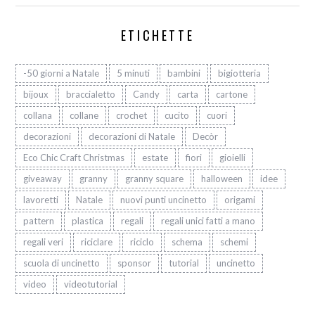
ETICHETTE
-50 giorni a Natale
5 minuti
bambini
bigiotteria
bijoux
braccialetto
Candy
carta
cartone
collana
collane
crochet
cucito
cuori
decorazioni
decorazioni di Natale
Decòr
Eco Chic Craft Christmas
estate
fiori
gioielli
giveaway
granny
granny square
halloween
idee
lavoretti
Natale
nuovi punti uncinetto
origami
pattern
plastica
regali
regali unici fatti a mano
regali veri
riciclare
riciclo
schema
schemi
scuola di uncinetto
sponsor
tutorial
uncinetto
video
videotutorial