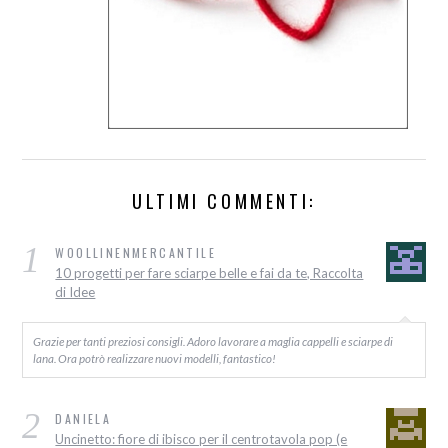
ULTIMI COMMENTI:
1
WOOLLINENMERCANTILE
10 progetti per fare sciarpe belle e fai da te, Raccolta
di Idee
Grazie per tanti preziosi consigli. Adoro lavorare a maglia cappelli e sciarpe di
lana. Ora potrò realizzare nuovi modelli, fantastico!
2
DANIELA
Uncinetto: fiore di ibisco per il centrotavola pop (e