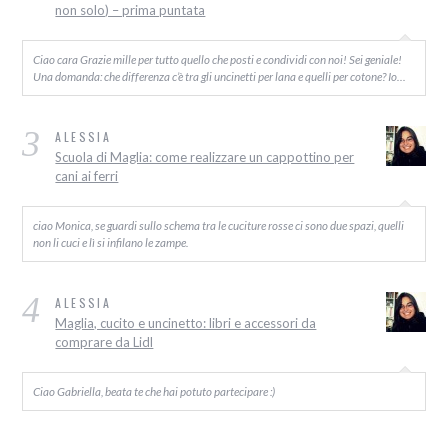
non solo) – prima puntata
Ciao cara Grazie mille per tutto quello che posti e condividi con noi! Sei geniale!
Una domanda: che differenza c’è tra gli uncinetti per lana e quelli per cotone? Io…
3
ALESSIA
Scuola di Maglia: come realizzare un cappottino per
cani ai ferri
ciao Monica, se guardi sullo schema tra le cuciture rosse ci sono due spazi, quelli
non li cuci e lì si infilano le zampe.
4
ALESSIA
Maglia, cucito e uncinetto: libri e accessori da
comprare da Lidl
Ciao Gabriella, beata te che hai potuto partecipare :)