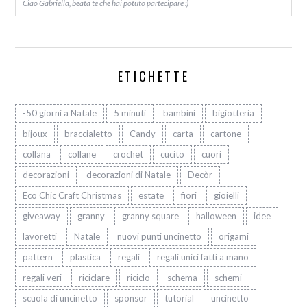
Ciao Gabriella, beata te che hai potuto partecipare :)
ETICHETTE
-50 giorni a Natale
5 minuti
bambini
bigiotteria
bijoux
braccialetto
Candy
carta
cartone
collana
collane
crochet
cucito
cuori
decorazioni
decorazioni di Natale
Decòr
Eco Chic Craft Christmas
estate
fiori
gioielli
giveaway
granny
granny square
halloween
idee
lavoretti
Natale
nuovi punti uncinetto
origami
pattern
plastica
regali
regali unici fatti a mano
regali veri
riciclare
riciclo
schema
schemi
scuola di uncinetto
sponsor
tutorial
uncinetto