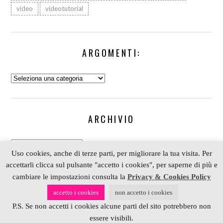
video
videotutorial
ARGOMENTI:
Argomenti:
ARCHIVIO
Archivio
Uso cookies, anche di terze parti, per migliorare la tua visita. Per
accettarli clicca sul pulsante "accetto i cookies", per saperne di più e
cambiare le impostazioni consulta la
Privacy & Cookies Policy
COPYRIGHT 2006-2023 ALESSIA SCRAP & CRAFT |
accetto i cookies
non accetto i cookies
PARTNER
DEPOSITPHOTOS
| P. IVA 01574070098 |
P.S. Se non accetti i cookies alcune parti del sito potrebbero non
REALIZZATO DA
4BLOG.INFO
essere visibili.
BACK TO TOP