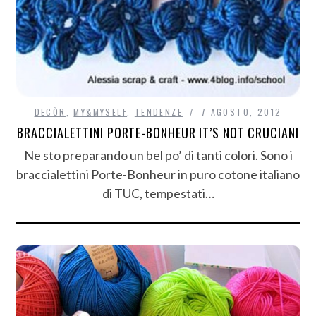
DECÒR
,
MY&MYSELF
,
TENDENZE
7 AGOSTO, 2012
BRACCIALETTINI PORTE-BONHEUR IT’S NOT CRUCIANI
Ne sto preparando un bel po’ di tanti colori. Sono i
braccialettini Porte-Bonheur in puro cotone italiano
di TUC, tempestati…