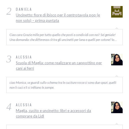
2
DANIELA
Uncinetto: fiore di ibisco per il centrotavola pop (e
non solo) – prima puntata
Ciao cara Grazie mille per tutto quello che posti e condividi con noi! Sei geniale!
Una domanda: che differenza c’è tra gli uncinetti per lana e quelli per cotone? Io…
3
ALESSIA
Scuola di Maglia: come realizzare un cappottino per
cani ai ferri
ciao Monica, se guardi sullo schema tra le cuciture rosse ci sono due spazi, quelli
non li cuci e lì si infilano le zampe.
4
ALESSIA
Maglia, cucito e uncinetto: libri e accessori da
comprare da Lidl