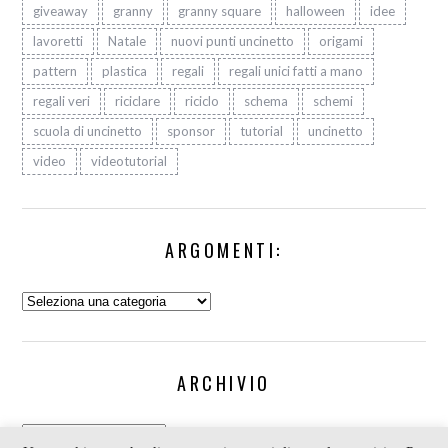
giveaway
granny
granny square
halloween
idee
lavoretti
Natale
nuovi punti uncinetto
origami
pattern
plastica
regali
regali unici fatti a mano
regali veri
riciclare
riciclo
schema
schemi
scuola di uncinetto
sponsor
tutorial
uncinetto
video
videotutorial
ARGOMENTI:
Argomenti:
ARCHIVIO
Archivio