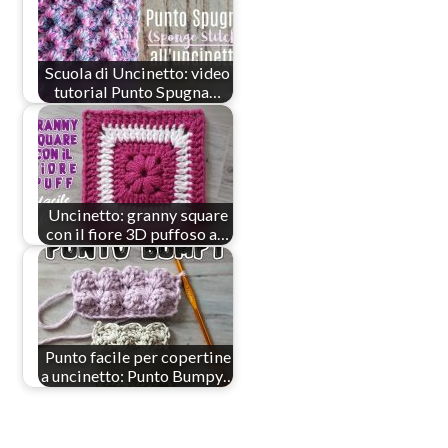
Scuola di Uncinetto: video
tutorial Punto Spugna…
Uncinetto: granny square
con il fiore 3D puffoso a…
Punto facile per copertine
a uncinetto: Punto Bumpy…