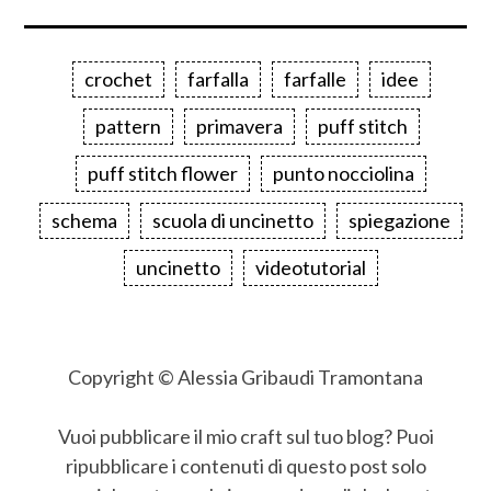
crochet
farfalla
farfalle
idee
pattern
primavera
puff stitch
puff stitch flower
punto nocciolina
schema
scuola di uncinetto
spiegazione
uncinetto
videotutorial
Copyright © Alessia Gribaudi Tramontana
Vuoi pubblicare il mio craft sul tuo blog? Puoi
ripubblicare i contenuti di questo post solo