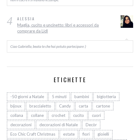
4
ALESSIA
Maglia, cucito e uncinetto: libri e accessori da
comprare da Lidl
Ciao Gabriella, beata te che hai potuto partecipare :)
ETICHETTE
-50 giorni a Natale
5 minuti
bambini
bigiotteria
bijoux
braccialetto
Candy
carta
cartone
collana
collane
crochet
cucito
cuori
decorazioni
decorazioni di Natale
Decòr
Eco Chic Craft Christmas
estate
fiori
gioielli