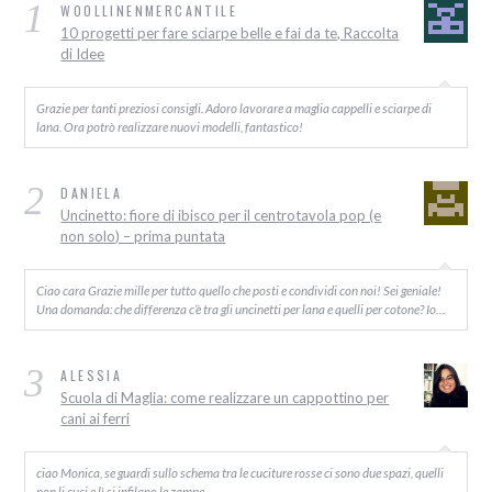
1
WOOLLINENMERCANTILE
10 progetti per fare sciarpe belle e fai da te, Raccolta
di Idee
Grazie per tanti preziosi consigli. Adoro lavorare a maglia cappelli e sciarpe di
lana. Ora potrò realizzare nuovi modelli, fantastico!
2
DANIELA
Uncinetto: fiore di ibisco per il centrotavola pop (e
non solo) – prima puntata
Ciao cara Grazie mille per tutto quello che posti e condividi con noi! Sei geniale!
Una domanda: che differenza c’è tra gli uncinetti per lana e quelli per cotone? Io…
3
ALESSIA
Scuola di Maglia: come realizzare un cappottino per
cani ai ferri
ciao Monica, se guardi sullo schema tra le cuciture rosse ci sono due spazi, quelli
non li cuci e lì si infilano le zampe.