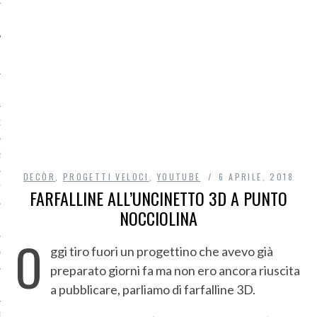
O
R
DECÒR
,
PROGETTI VELOCI
,
YOUTUBE
6 APRILE, 2018
T
FARFALLINE ALL’UNCINETTO 3D A PUNTO
NOCCIOLINA
I
O
ggi tiro fuori un progettino che avevo già
OST
preparato giorni fa ma non ero ancora riuscita
a pubblicare, parliamo di farfalline 3D.
TA DI ACCESSO AI DATI