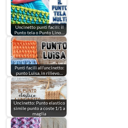
Uncinetto punti facili: il
Punto tela o Punto Lino…
Punti facili all’uncinetto:
punto Luisa, in rilievo…
Uncinetto: Punto elastico
simile punto a coste 1/1 a
maglia