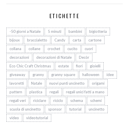
ETICHETTE
-50 giorni a Natale
5 minuti
bambini
bigiotteria
bijoux
braccialetto
Candy
carta
cartone
collana
collane
crochet
cucito
cuori
decorazioni
decorazioni di Natale
Decòr
Eco Chic Craft Christmas
estate
fiori
gioielli
giveaway
granny
granny square
halloween
idee
lavoretti
Natale
nuovi punti uncinetto
origami
pattern
plastica
regali
regali unici fatti a mano
regali veri
riciclare
riciclo
schema
schemi
scuola di uncinetto
sponsor
tutorial
uncinetto
video
videotutorial