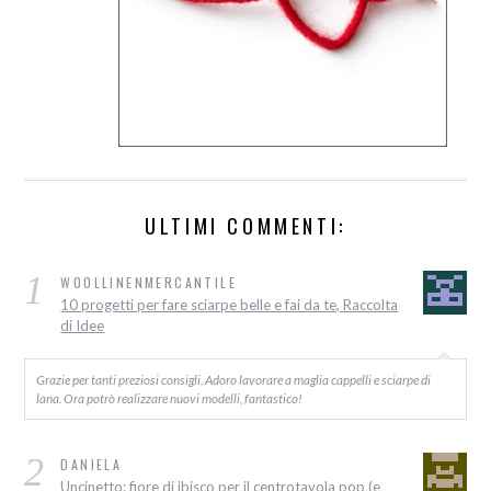
ULTIMI COMMENTI:
1
WOOLLINENMERCANTILE
10 progetti per fare sciarpe belle e fai da te, Raccolta
di Idee
Grazie per tanti preziosi consigli. Adoro lavorare a maglia cappelli e sciarpe di
lana. Ora potrò realizzare nuovi modelli, fantastico!
2
DANIELA
Uncinetto: fiore di ibisco per il centrotavola pop (e