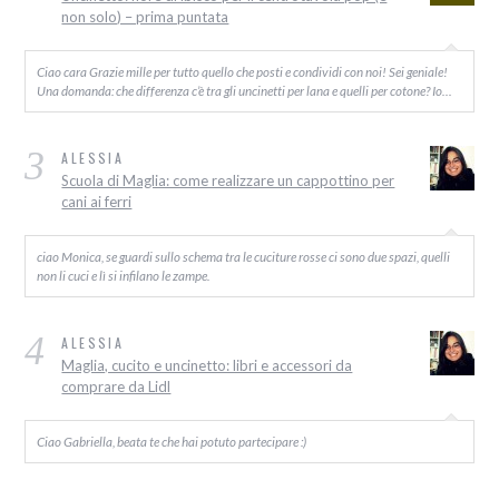
non solo) – prima puntata
Ciao cara Grazie mille per tutto quello che posti e condividi con noi! Sei geniale!
Una domanda: che differenza c’è tra gli uncinetti per lana e quelli per cotone? Io…
3
ALESSIA
Scuola di Maglia: come realizzare un cappottino per
cani ai ferri
ciao Monica, se guardi sullo schema tra le cuciture rosse ci sono due spazi, quelli
non li cuci e lì si infilano le zampe.
4
ALESSIA
Maglia, cucito e uncinetto: libri e accessori da
comprare da Lidl
Ciao Gabriella, beata te che hai potuto partecipare :)