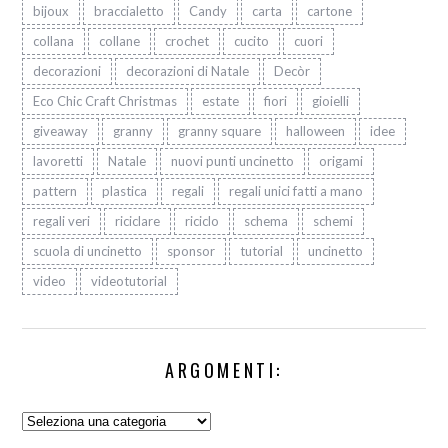
bijoux
braccialetto
Candy
carta
cartone
collana
collane
crochet
cucito
cuori
decorazioni
decorazioni di Natale
Decòr
Eco Chic Craft Christmas
estate
fiori
gioielli
giveaway
granny
granny square
halloween
idee
lavoretti
Natale
nuovi punti uncinetto
origami
pattern
plastica
regali
regali unici fatti a mano
regali veri
riciclare
riciclo
schema
schemi
scuola di uncinetto
sponsor
tutorial
uncinetto
video
videotutorial
ARGOMENTI:
Argomenti: