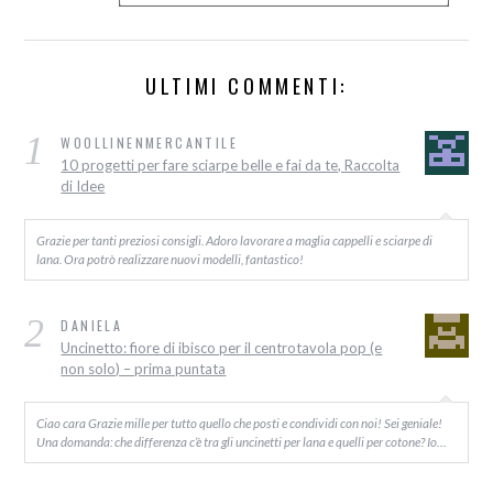
ULTIMI COMMENTI:
1
WOOLLINENMERCANTILE
10 progetti per fare sciarpe belle e fai da te, Raccolta
di Idee
Grazie per tanti preziosi consigli. Adoro lavorare a maglia cappelli e sciarpe di
lana. Ora potrò realizzare nuovi modelli, fantastico!
2
DANIELA
Uncinetto: fiore di ibisco per il centrotavola pop (e
non solo) – prima puntata
Ciao cara Grazie mille per tutto quello che posti e condividi con noi! Sei geniale!
Una domanda: che differenza c’è tra gli uncinetti per lana e quelli per cotone? Io…