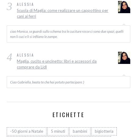
3
ALESSIA
Scuola di Maglia: come realizzare un cappottino per
cani ai ferri
ciao Monica, se guardi sullo schema tra le cuciture rosse ci sono due spazi, quelli
non li cuci e lì si infilano le zampe.
4
ALESSIA
Maglia, cucito e uncinetto: libri e accessori da
comprare da Lidl
Ciao Gabriella, beata te che hai potuto partecipare :)
ETICHETTE
-50 giorni a Natale
5 minuti
bambini
bigiotteria