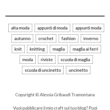
alta moda
appunti di moda
appunti moda
autunno
crochet
fashion
inverno
knit
knitting
maglia
maglia ai ferri
moda
riviste
scuola di maglia
scuola di uncinetto
uncinetto
Copyright © Alessia Gribaudi Tramontana
Vuoi pubblicare il mio craft sul tuo blog? Puoi