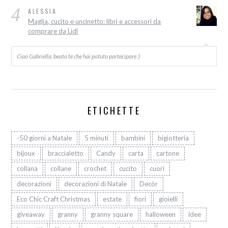
4
ALESSIA
Maglia, cucito e uncinetto: libri e accessori da
comprare da Lidl
Ciao Gabriella, beata te che hai potuto partecipare :)
ETICHETTE
-50 giorni a Natale
5 minuti
bambini
bigiotteria
bijoux
braccialetto
Candy
carta
cartone
collana
collane
crochet
cucito
cuori
decorazioni
decorazioni di Natale
Decòr
Eco Chic Craft Christmas
estate
fiori
gioielli
giveaway
granny
granny square
halloween
idee