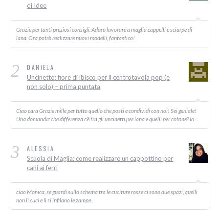
di Idee
Grazie per tanti preziosi consigli. Adoro lavorare a maglia cappelli e sciarpe di
lana. Ora potrò realizzare nuovi modelli, fantastico!
2
DANIELA
Uncinetto: fiore di ibisco per il centrotavola pop (e
non solo) – prima puntata
Ciao cara Grazie mille per tutto quello che posti e condividi con noi! Sei geniale!
Una domanda: che differenza c’è tra gli uncinetti per lana e quelli per cotone? Io…
3
ALESSIA
Scuola di Maglia: come realizzare un cappottino per
cani ai ferri
ciao Monica, se guardi sullo schema tra le cuciture rosse ci sono due spazi, quelli
non li cuci e lì si infilano le zampe.