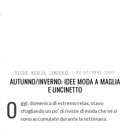
O
R
DECÒR
,
NOVITÀ
,
TENDENZE
22 OTTOBRE, 2017
T
AUTUNNO/INVERNO: IDEE MODA A MAGLIA
E UNCINETTO
I
O
ggi, domenica di estremo relax, stavo
OST
sfogliando un po’ di riviste di moda che mi si
sono accumulate durante la settimana.
TA DI ACCESSO AI DATI