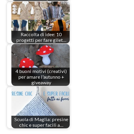
Raccolta di idee: 10
progetti per fare gilet…
4 buoni motivi (creativi)
per amare l'autunno +
giveaway
Scuola di Maglia: presine
chic e super facili a…