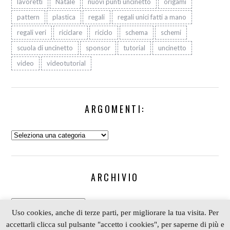
lavoretti
Natale
nuovi punti uncinetto
origami
pattern
plastica
regali
regali unici fatti a mano
regali veri
riciclare
riciclo
schema
schemi
scuola di uncinetto
sponsor
tutorial
uncinetto
video
videotutorial
ARGOMENTI:
Argomenti:
ARCHIVIO
Archivio
Uso cookies, anche di terze parti, per migliorare la tua visita. Per
accettarli clicca sul pulsante "accetto i cookies", per saperne di più e