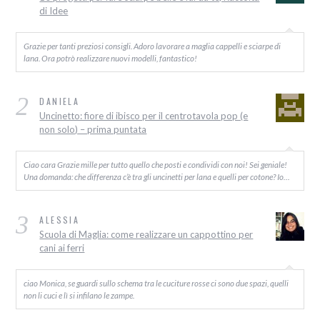
di Idee
Grazie per tanti preziosi consigli. Adoro lavorare a maglia cappelli e sciarpe di
lana. Ora potrò realizzare nuovi modelli, fantastico!
2
DANIELA
Uncinetto: fiore di ibisco per il centrotavola pop (e
non solo) – prima puntata
Ciao cara Grazie mille per tutto quello che posti e condividi con noi! Sei geniale!
Una domanda: che differenza c’è tra gli uncinetti per lana e quelli per cotone? Io…
3
ALESSIA
Scuola di Maglia: come realizzare un cappottino per
cani ai ferri
ciao Monica, se guardi sullo schema tra le cuciture rosse ci sono due spazi, quelli
non li cuci e lì si infilano le zampe.