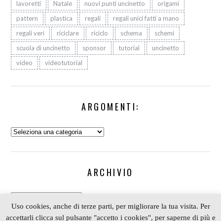
lavoretti
Natale
nuovi punti uncinetto
origami
pattern
plastica
regali
regali unici fatti a mano
regali veri
riciclare
riciclo
schema
schemi
scuola di uncinetto
sponsor
tutorial
uncinetto
video
videotutorial
ARGOMENTI:
Argomenti:
ARCHIVIO
Archivio
Uso cookies, anche di terze parti, per migliorare la tua visita. Per
accettarli clicca sul pulsante "accetto i cookies", per saperne di più e