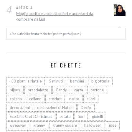
4
ALESSIA
Maglia, cucito e uncinetto: libri e accessori da
comprare da Lidl
Ciao Gabriella, beata te che hai potuto partecipare :)
ETICHETTE
-50 giorni a Natale
5 minuti
bambini
bigiotteria
bijoux
braccialetto
Candy
carta
cartone
collana
collane
crochet
cucito
cuori
decorazioni
decorazioni di Natale
Decòr
Eco Chic Craft Christmas
estate
fiori
gioielli
giveaway
granny
granny square
halloween
idee