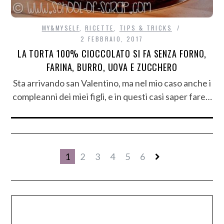
MY&MYSELF
,
RICETTE
,
TIPS & TRICKS
2 FEBBRAIO, 2017
LA TORTA 100% CIOCCOLATO SI FA SENZA FORNO,
FARINA, BURRO, UOVA E ZUCCHERO
Sta arrivando san Valentino, ma nel mio caso anche i
compleanni dei miei figli, e in questi casi saper fare…
1
2
3
4
5
6