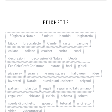
ETICHETTE
-50 giorni a Natale
5 minuti
bambini
bigiotteria
bijoux
braccialetto
Candy
carta
cartone
collana
collane
crochet
cucito
cuori
decorazioni
decorazioni di Natale
Decòr
Eco Chic Craft Christmas
estate
fiori
gioielli
giveaway
granny
granny square
halloween
idee
lavoretti
Natale
nuovi punti uncinetto
origami
pattern
plastica
regali
regali unici fatti a mano
regali veri
riciclare
riciclo
schema
schemi
scuola di uncinetto
sponsor
tutorial
uncinetto
video
videotutorial