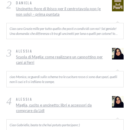
2
DANIELA
Uncinetto: fiore di ibisco per il centrotavola pop (e
non solo) – prima puntata
Ciao cara Grazie mille per tutto quello che posti e condividi con noi! Sei geniale!
Una domanda: che differenza c’è tra gli uncinetti per lana e quelli per cotone? Io…
3
ALESSIA
Scuola di Maglia: come realizzare un cappottino per
cani ai ferri
ciao Monica, se guardi sullo schema tra le cuciture rosse ci sono due spazi, quelli
non li cuci e lì si infilano le zampe.
4
ALESSIA
Maglia, cucito e uncinetto: libri e accessori da
comprare da Lidl
Ciao Gabriella, beata te che hai potuto partecipare :)