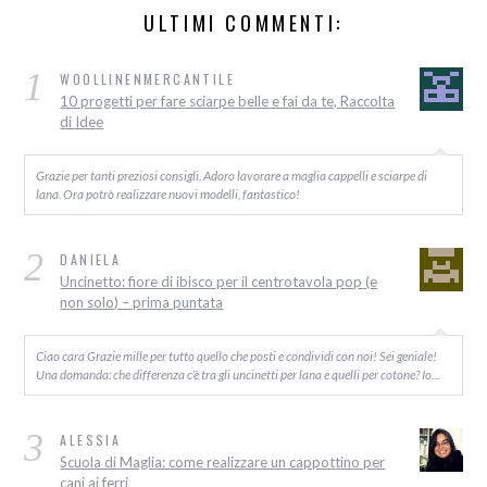
ULTIMI COMMENTI:
1
WOOLLINENMERCANTILE
10 progetti per fare sciarpe belle e fai da te, Raccolta
di Idee
Grazie per tanti preziosi consigli. Adoro lavorare a maglia cappelli e sciarpe di
lana. Ora potrò realizzare nuovi modelli, fantastico!
2
DANIELA
Uncinetto: fiore di ibisco per il centrotavola pop (e
non solo) – prima puntata
Ciao cara Grazie mille per tutto quello che posti e condividi con noi! Sei geniale!
Una domanda: che differenza c’è tra gli uncinetti per lana e quelli per cotone? Io…
3
ALESSIA
Scuola di Maglia: come realizzare un cappottino per
cani ai ferri