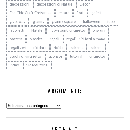
decorazioni
decorazioni di Natale
Decòr
Eco Chic Craft Christmas
estate
fiori
gioielli
giveaway
granny
granny square
halloween
idee
lavoretti
Natale
nuovi punti uncinetto
origami
pattern
plastica
regali
regali unici fatti a mano
regali veri
riciclare
riciclo
schema
schemi
scuola di uncinetto
sponsor
tutorial
uncinetto
video
videotutorial
ARGOMENTI:
Argomenti:
ARCHIVIO