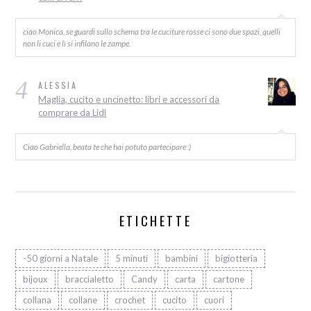
ciao Monica, se guardi sullo schema tra le cuciture rosse ci sono due spazi, quelli
non li cuci e lì si infilano le zampe.
4
ALESSIA
Maglia, cucito e uncinetto: libri e accessori da
comprare da Lidl
Ciao Gabriella, beata te che hai potuto partecipare :)
ETICHETTE
-50 giorni a Natale
5 minuti
bambini
bigiotteria
bijoux
braccialetto
Candy
carta
cartone
collana
collane
crochet
cucito
cuori