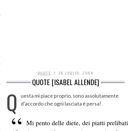
O
R
QUOTE
28 LUGLIO, 2008
T
QUOTE [ISABEL ALLENDE]
Q
I
uesta mi piace proprio, sono assolutamente
d’accordo che ogni lasciata è persa!
OST
Mi pento delle diete, dei piatti prelibati
TA DI ACCESSO AI DATI