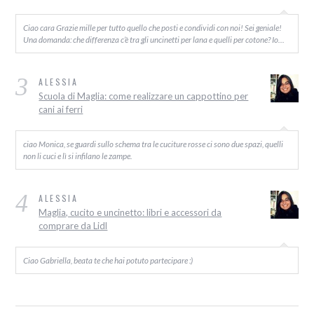
Ciao cara Grazie mille per tutto quello che posti e condividi con noi! Sei geniale!
Una domanda: che differenza c’è tra gli uncinetti per lana e quelli per cotone? Io…
3
ALESSIA
Scuola di Maglia: come realizzare un cappottino per
cani ai ferri
ciao Monica, se guardi sullo schema tra le cuciture rosse ci sono due spazi, quelli
non li cuci e lì si infilano le zampe.
4
ALESSIA
Maglia, cucito e uncinetto: libri e accessori da
comprare da Lidl
Ciao Gabriella, beata te che hai potuto partecipare :)