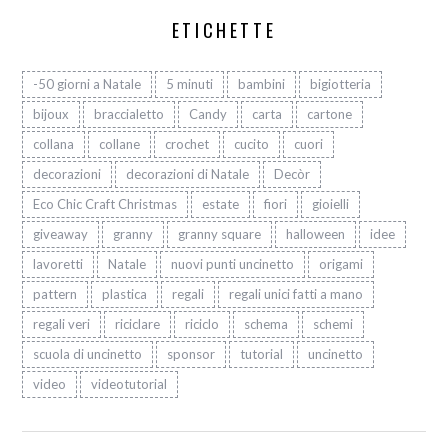
ETICHETTE
-50 giorni a Natale
5 minuti
bambini
bigiotteria
bijoux
braccialetto
Candy
carta
cartone
collana
collane
crochet
cucito
cuori
decorazioni
decorazioni di Natale
Decòr
Eco Chic Craft Christmas
estate
fiori
gioielli
giveaway
granny
granny square
halloween
idee
lavoretti
Natale
nuovi punti uncinetto
origami
pattern
plastica
regali
regali unici fatti a mano
regali veri
riciclare
riciclo
schema
schemi
scuola di uncinetto
sponsor
tutorial
uncinetto
video
videotutorial