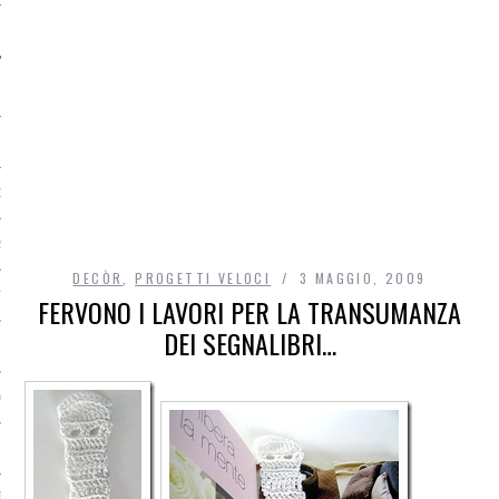
O
R
DECÒR
,
PROGETTI VELOCI
3 MAGGIO, 2009
T
FERVONO I LAVORI PER LA TRANSUMANZA
DEI SEGNALIBRI…
I
OST
TA DI ACCESSO AI DATI