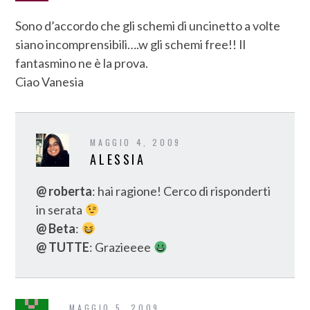
Sono d’accordo che gli schemi di uncinetto a volte
siano incomprensibili….w gli schemi free!! Il
fantasmino ne è la prova.
Ciao Vanesia
MAGGIO 4, 2009
ALESSIA
@ roberta
: hai ragione! Cerco di risponderti
in serata
@ Beta
:
@ TUTTE
: Grazieeee
MAGGIO 5, 2009