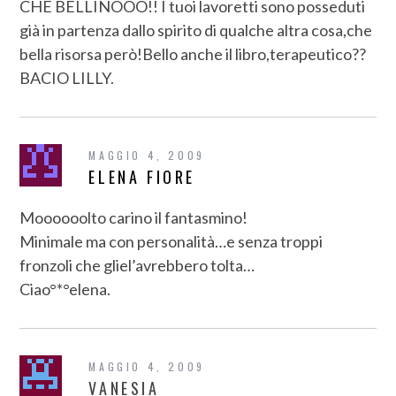
CHE BELLINOOO!! I tuoi lavoretti sono posseduti
già in partenza dallo spirito di qualche altra cosa,che
bella risorsa però!Bello anche il libro,terapeutico??
BACIO LILLY.
MAGGIO 4, 2009
ELENA FIORE
Moooooolto carino il fantasmino!
Minimale ma con personalità…e senza troppi
fronzoli che gliel’avrebbero tolta…
Ciao°*°elena.
MAGGIO 4, 2009
VANESIA