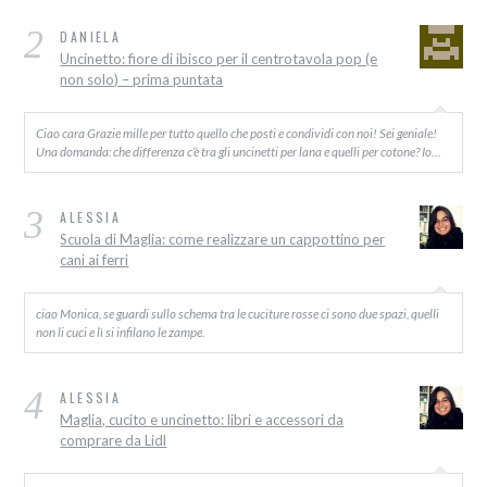
2
DANIELA
Uncinetto: fiore di ibisco per il centrotavola pop (e
non solo) – prima puntata
Ciao cara Grazie mille per tutto quello che posti e condividi con noi! Sei geniale!
Una domanda: che differenza c’è tra gli uncinetti per lana e quelli per cotone? Io…
3
ALESSIA
Scuola di Maglia: come realizzare un cappottino per
cani ai ferri
ciao Monica, se guardi sullo schema tra le cuciture rosse ci sono due spazi, quelli
non li cuci e lì si infilano le zampe.
4
ALESSIA
Maglia, cucito e uncinetto: libri e accessori da
comprare da Lidl