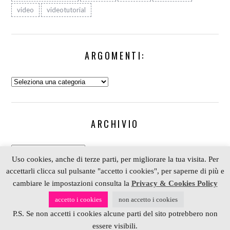
video
videotutorial
ARGOMENTI:
Argomenti:
ARCHIVIO
Archivio
Uso cookies, anche di terze parti, per migliorare la tua visita. Per
accettarli clicca sul pulsante "accetto i cookies", per saperne di più e
cambiare le impostazioni consulta la
Privacy & Cookies Policy
COPYRIGHT 2006-2023 ALESSIA SCRAP & CRAFT |
accetto i cookies
non accetto i cookies
PARTNER
DEPOSITPHOTOS
| P. IVA 01574070098 |
P.S. Se non accetti i cookies alcune parti del sito potrebbero non
REALIZZATO DA
4BLOG.INFO
essere visibili.
BACK TO TOP