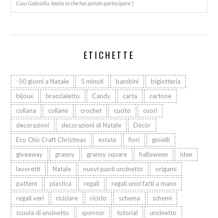
Ciao Gabriella, beata te che hai potuto partecipare :)
ETICHETTE
-50 giorni a Natale
5 minuti
bambini
bigiotteria
bijoux
braccialetto
Candy
carta
cartone
collana
collane
crochet
cucito
cuori
decorazioni
decorazioni di Natale
Decòr
Eco Chic Craft Christmas
estate
fiori
gioielli
giveaway
granny
granny square
halloween
idee
lavoretti
Natale
nuovi punti uncinetto
origami
pattern
plastica
regali
regali unici fatti a mano
regali veri
riciclare
riciclo
schema
schemi
scuola di uncinetto
sponsor
tutorial
uncinetto