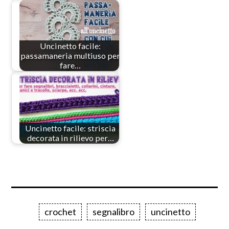
Uncinetto facile:
passamaneria multiuso per
fare…
Uncinetto facile: striscia
decorata in rilievo per…
crochet
segnalibro
uncinetto