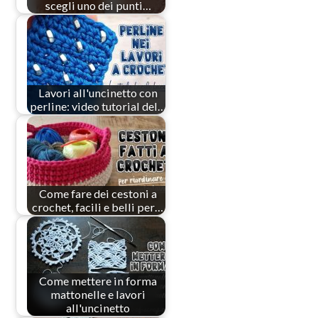
scegli uno dei punti…
Lavori all'uncinetto con
perline: video tutorial del…
Come fare dei cestoni a
crochet, facili e belli per…
Come mettere in forma
mattonelle e lavori
all'uncinetto