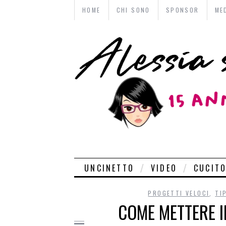
HOME
CHI SONO
SPONSOR
ME
UNCINETTO
VIDEO
CUCIT
PROGETTI VELOCI
,
TI
COME METTERE I