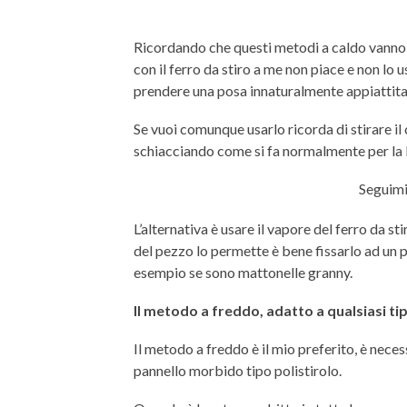
Ricordando che questi metodi a caldo vanno b
con il ferro da stiro a me non piace e non lo u
prendere una posa innaturalmente appiattita
Se vuoi comunque usarlo ricorda di stirare il
schiacciando come si fa normalmente per la 
Seguimi
L’alternativa è usare il vapore del ferro da st
del pezzo lo permette è bene fissarlo ad un pan
esempio se sono mattonelle granny.
Il metodo a freddo, adatto a qualsiasi tipo
Il metodo a freddo è il mio preferito, è neces
pannello morbido tipo polistirolo.