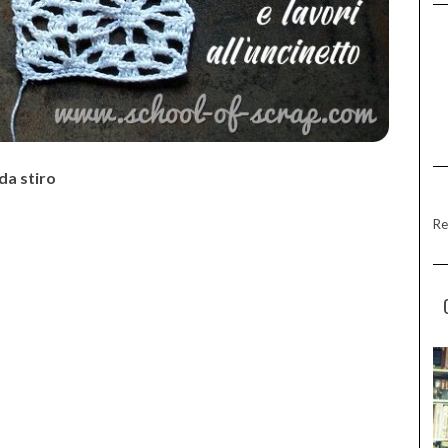
 da stiro
Re