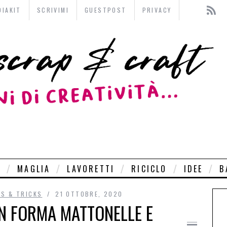
DIAKIT
SCRIVIMI
GUESTPOST
PRIVACY
O
MAGLIA
LAVORETTI
RICICLO
IDEE
B
PS & TRICKS
21 OTTOBRE, 2020
N FORMA MATTONELLE E