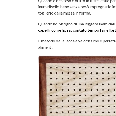
Quando è ben teso e dritto in tutte le sue pa
inumidiscilo bene senza però impregnarlo in
toglierlo dalla messa in forma.
Quando ho bisogno di una leggera inamidatur
capelli, come ho raccontato tempo fa nell’art
Il metodo della lacca è velocissimo e perfett
alimenti.