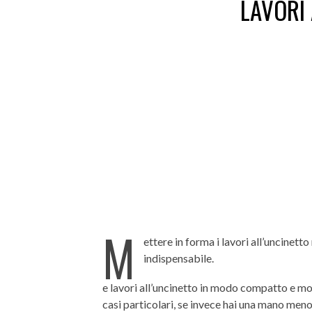
LAVORI 
M
ettere in forma i lavori all’uncinet
indispensabile.
e lavori all’uncinetto in modo compatto e mol
casi particolari, se invece hai una mano me