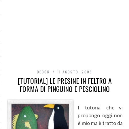
O
R
DECÒR
11 AGOSTO, 2009
T
[TUTORIAL] LE PRESINE IN FELTRO A
FORMA DI PINGUINO E PESCIOLINO
I
OST
Il tutorial che vi
propongo oggi non
è mio ma è tratto da
TA DI ACCESSO AI DATI