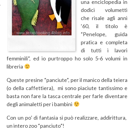
una enciclopedia in
dodici volumetti
che risale agli anni
‘60, il titolo è
“Penelope, guida
pratica e completa
di tutti i lavori
femminili”, ed io purtroppo ho solo 5-6 volumi in
libreria
Queste presine “panciute”, per il manico della teiera
(o della caffettiera), mi sono piaciute tantissimo e
basta non fare la tasca centrale per farle diventare
degli animaletti per i bambini
Con un po’ di fantasia si può realizzare, addirittura,
un intero zoo “panciuto”!