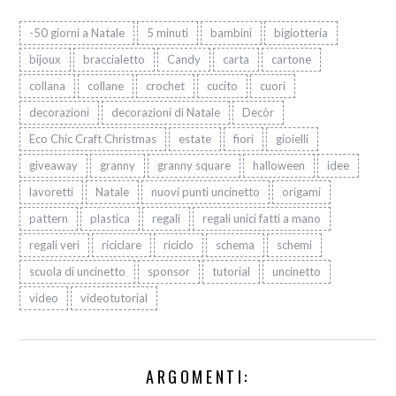
-50 giorni a Natale
5 minuti
bambini
bigiotteria
bijoux
braccialetto
Candy
carta
cartone
collana
collane
crochet
cucito
cuori
decorazioni
decorazioni di Natale
Decòr
Eco Chic Craft Christmas
estate
fiori
gioielli
giveaway
granny
granny square
halloween
idee
lavoretti
Natale
nuovi punti uncinetto
origami
pattern
plastica
regali
regali unici fatti a mano
regali veri
riciclare
riciclo
schema
schemi
scuola di uncinetto
sponsor
tutorial
uncinetto
video
videotutorial
ARGOMENTI: