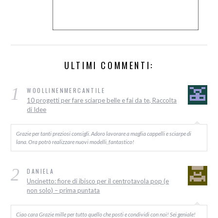
ULTIMI COMMENTI:
1
WOOLLINENMERCANTILE
10 progetti per fare sciarpe belle e fai da te, Raccolta
di Idee
Grazie per tanti preziosi consigli. Adoro lavorare a maglia cappelli e sciarpe di
lana. Ora potrò realizzare nuovi modelli, fantastico!
2
DANIELA
Uncinetto: fiore di ibisco per il centrotavola pop (e
non solo) – prima puntata
Ciao cara Grazie mille per tutto quello che posti e condividi con noi! Sei geniale!