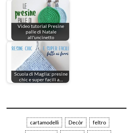
Video tutorial Presine
palle di Natale
all'uncinetto
Scuola di Maglia: presine
chic e super facili a…
cartamodelli
Decòr
feltro