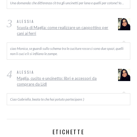
Una domanda: che differenza c’è tra gli uncinetti per lana e quelli per cotone? Io…
3
ALESSIA
Scuola di Maglia: come realizzare un cappottino per
cani ai ferri
ciao Monica, se guardi sullo schema tra le cuciture rosse ci sono due spazi, quelli
non li cuci e lì si infilano le zampe.
4
ALESSIA
Maglia, cucito e uncinetto: libri e accessori da
comprare da Lidl
Ciao Gabriella, beata te che hai potuto partecipare :)
ETICHETTE