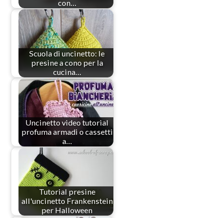
con…
Scuola di uncinetto: le
presine a cono per la
cucina…
Uncinetto video tutorial
profuma armadi o cassetti
a…
Tutorial presine
all'uncinetto Frankenstein
per Halloween