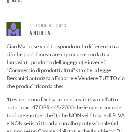
GIUGNO 6, 2013
ANDREA
Ciao Mario, se vuoi ti rispondo io: la differenza tra
ciò che puoi dimostrare di produrre con la tua
fantasia (= prodotto dell’ingegno) e invece il
“Commercio di prodotti altrui” sta che la legge
Bersani ti autorizza a Esporre e Vendere TUTTO ciò
che produci; ricorda che:
1) esporre una Dichiarazione sostitutiva dell’atto
notorio art 47 DPR 445/2000 che le opere sono del
tuo ingegno (perché?), che NON sei titolare di P.IVA
e NON sei iscritto ad alcun albo professionale (ad
es. non sei un Commercialista); e che il suddetto DL