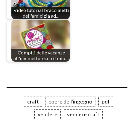
Video tutorial braccialetti
dell'amicizia ad…
Compiti delle vacanze
all'uncinetto, ecco il mio…
craft
opere dell'ingegno
pdf
vendere
vendere craft