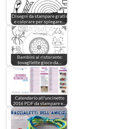
Disegni da stampare gratis
e colorare per spiegare…
Bambini al ristorante:
tovagliette gioco da…
Calendario all'uncinetto
2016 PDF da stampare e…