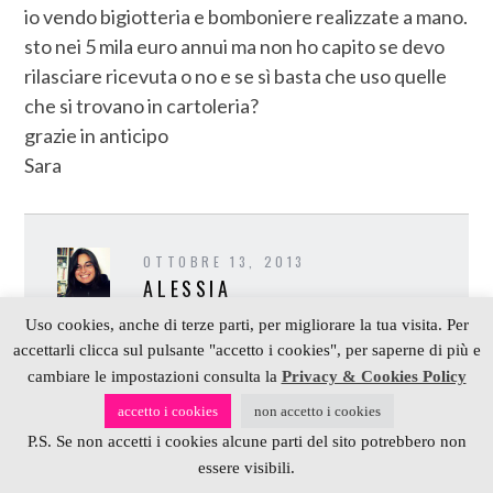
io vendo bigiotteria e bomboniere realizzate a mano.
sto nei 5 mila euro annui ma non ho capito se devo
rilasciare ricevuta o no e se sì basta che uso quelle
che si trovano in cartoleria?
grazie in anticipo
Sara
OTTOBRE 13, 2013
ALESSIA
Uso cookies, anche di terze parti, per migliorare la tua visita. Per
@ Sara
:
accettarli clicca sul pulsante "accetto i cookies", per saperne di più e
è un’ottima manda ma purtroppo c’è troppa
cambiare le impostazioni consulta la
Privacy & Cookies Policy
onfusione e non ho una risposta…
accetto i cookies
non accetto i cookies
Se fossi io farei le ricevute (quelle della
P.S. Se non accetti i cookies alcune parti del sito potrebbero non
cartoleria) e poi il totale va sulla
essere visibili.
dichiarazione dei redditi alla voce “altri