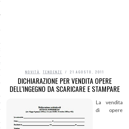
O
R
NOVITÀ
,
TENDENZE
21 AGOSTO, 2011
T
DICHIARAZIONE PER VENDITA OPERE
DELL’INGEGNO DA SCARICARE E STAMPARE
I
La vendita
OST
di opere
TA DI ACCESSO AI DATI