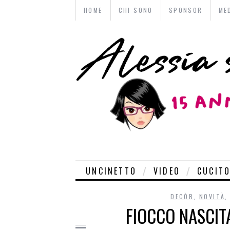
HOME
CHI SONO
SPONSOR
ME
UNCINETTO
VIDEO
CUCIT
DECÒR
,
NOVITÀ
FIOCCO NASCIT