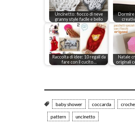
Uncinetto: fiocco di neve
Dormire 
granny style facile e bello
creativ
Raccolta di idee: 10 regali da
Natale c
fare con il cucito…
originali 
baby shower
coccarda
croche
pattern
uncinetto