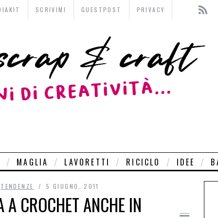
DIAKIT
SCRIVIMI
GUESTPOST
PRIVACY
O
MAGLIA
LAVORETTI
RICICLO
IDEE
B
,
TENDENZE
5 GIUGNO, 2011
A A CROCHET ANCHE IN