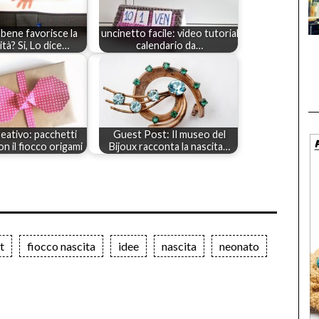
bene favorisce la
uncinetto facile: video tutorial
ità? Si, Lo dice…
calendario da…
reativo: pacchetti
Guest Post: Il museo del
con il fiocco origami
Bijoux racconta la nascita…
t
fiocco nascita
idee
nascita
neonato