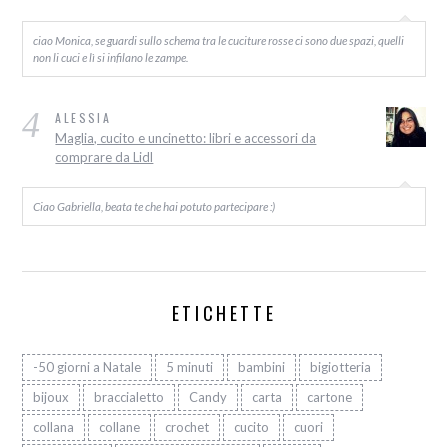
ciao Monica, se guardi sullo schema tra le cuciture rosse ci sono due spazi, quelli
non li cuci e lì si infilano le zampe.
4
ALESSIA
Maglia, cucito e uncinetto: libri e accessori da
comprare da Lidl
Ciao Gabriella, beata te che hai potuto partecipare :)
ETICHETTE
-50 giorni a Natale
5 minuti
bambini
bigiotteria
bijoux
braccialetto
Candy
carta
cartone
collana
collane
crochet
cucito
cuori