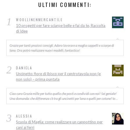
ULTIMI COMMENTI:
1
WOOLLINENMERCANTILE
10 progetti per fare sciarpe belle e fai da te, Raccolta
di Idee
Grazie per tanti preziosi consigli. Adoro lavorare a maglia cappelli e sciarpe di
lana. Ora potrò realizzare nuovi modelli, fantastico!
2
DANIELA
Uncinetto: fiore di ibisco per il centrotavola pop (e
non solo) – prima puntata
Ciao cara Grazie mille per tutto quello che posti e condividi con noi! Sei geniale!
Una domanda: che differenza c’è tra gli uncinetti per lana e quelli per cotone? Io…
3
ALESSIA
Scuola di Maglia: come realizzare un cappottino per
cani ai ferri