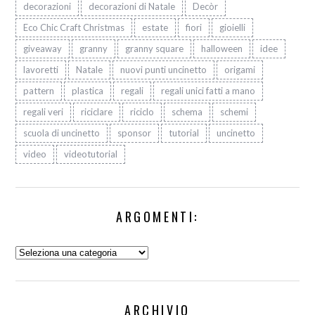
decorazioni
decorazioni di Natale
Decòr
Eco Chic Craft Christmas
estate
fiori
gioielli
giveaway
granny
granny square
halloween
idee
lavoretti
Natale
nuovi punti uncinetto
origami
pattern
plastica
regali
regali unici fatti a mano
regali veri
riciclare
riciclo
schema
schemi
scuola di uncinetto
sponsor
tutorial
uncinetto
video
videotutorial
ARGOMENTI:
Argomenti:
ARCHIVIO