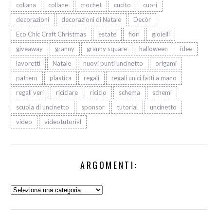
collana
collane
crochet
cucito
cuori
decorazioni
decorazioni di Natale
Decòr
Eco Chic Craft Christmas
estate
fiori
gioielli
giveaway
granny
granny square
halloween
idee
lavoretti
Natale
nuovi punti uncinetto
origami
pattern
plastica
regali
regali unici fatti a mano
regali veri
riciclare
riciclo
schema
schemi
scuola di uncinetto
sponsor
tutorial
uncinetto
video
videotutorial
ARGOMENTI:
Argomenti: