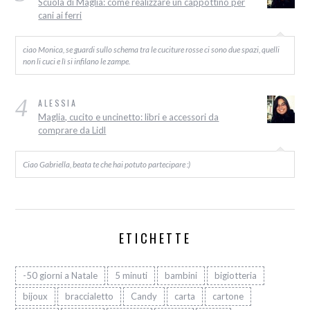
Scuola di Maglia: come realizzare un cappottino per
cani ai ferri
ciao Monica, se guardi sullo schema tra le cuciture rosse ci sono due spazi, quelli
non li cuci e lì si infilano le zampe.
4
ALESSIA
Maglia, cucito e uncinetto: libri e accessori da
comprare da Lidl
Ciao Gabriella, beata te che hai potuto partecipare :)
ETICHETTE
-50 giorni a Natale
5 minuti
bambini
bigiotteria
bijoux
braccialetto
Candy
carta
cartone