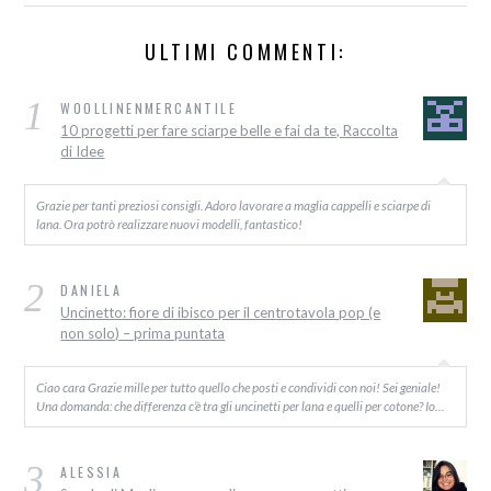
ULTIMI COMMENTI:
1
WOOLLINENMERCANTILE
10 progetti per fare sciarpe belle e fai da te, Raccolta
di Idee
Grazie per tanti preziosi consigli. Adoro lavorare a maglia cappelli e sciarpe di
lana. Ora potrò realizzare nuovi modelli, fantastico!
2
DANIELA
Uncinetto: fiore di ibisco per il centrotavola pop (e
non solo) – prima puntata
Ciao cara Grazie mille per tutto quello che posti e condividi con noi! Sei geniale!
Una domanda: che differenza c’è tra gli uncinetti per lana e quelli per cotone? Io…
3
ALESSIA