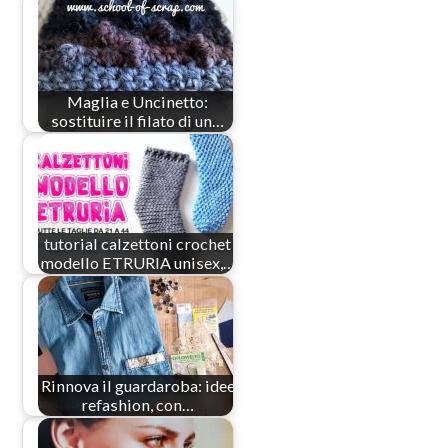
Maglia e Uncinetto:
sostituire il filato di un…
tutorial calzettoni crochet
modello ETRURIA unisex,…
Rinnova il guardaroba: idee
refashion, con…