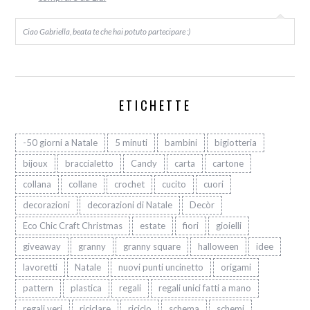
Ciao Gabriella, beata te che hai potuto partecipare :)
ETICHETTE
-50 giorni a Natale
5 minuti
bambini
bigiotteria
bijoux
braccialetto
Candy
carta
cartone
collana
collane
crochet
cucito
cuori
decorazioni
decorazioni di Natale
Decòr
Eco Chic Craft Christmas
estate
fiori
gioielli
giveaway
granny
granny square
halloween
idee
lavoretti
Natale
nuovi punti uncinetto
origami
pattern
plastica
regali
regali unici fatti a mano
regali veri
riciclare
riciclo
schema
schemi