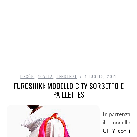
O
R
DECÒR
,
NOVITÀ
,
TENDENZE
1 LUGLIO, 2011
T
FUROSHIKI: MODELLO CITY SORBETTO E
PAILLETTES
I
OST
In partenza
il modello
CITY con i
TA DI ACCESSO AI DATI