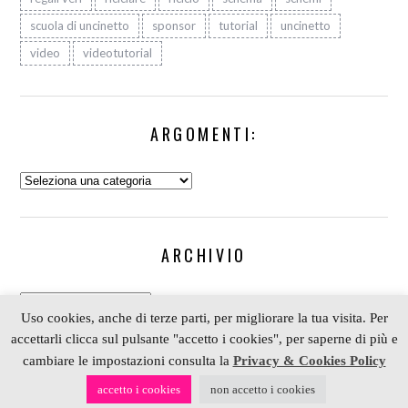
scuola di uncinetto
sponsor
tutorial
uncinetto
video
videotutorial
ARGOMENTI:
Argomenti:
ARCHIVIO
Archivio
Uso cookies, anche di terze parti, per migliorare la tua visita. Per
accettarli clicca sul pulsante "accetto i cookies", per saperne di più e
cambiare le impostazioni consulta la
Privacy & Cookies Policy
COPYRIGHT 2006-2023 ALESSIA SCRAP & CRAFT |
accetto i cookies
non accetto i cookies
PARTNER
DEPOSITPHOTOS
| P. IVA 01574070098 |