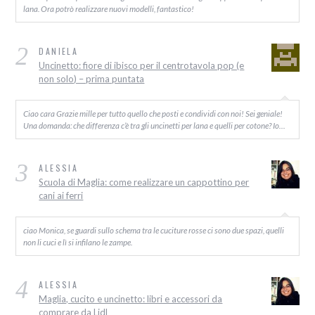
lana. Ora potrò realizzare nuovi modelli, fantastico!
2
DANIELA
Uncinetto: fiore di ibisco per il centrotavola pop (e
non solo) – prima puntata
Ciao cara Grazie mille per tutto quello che posti e condividi con noi! Sei geniale!
Una domanda: che differenza c’è tra gli uncinetti per lana e quelli per cotone? Io…
3
ALESSIA
Scuola di Maglia: come realizzare un cappottino per
cani ai ferri
ciao Monica, se guardi sullo schema tra le cuciture rosse ci sono due spazi, quelli
non li cuci e lì si infilano le zampe.
4
ALESSIA
Maglia, cucito e uncinetto: libri e accessori da
comprare da Lidl