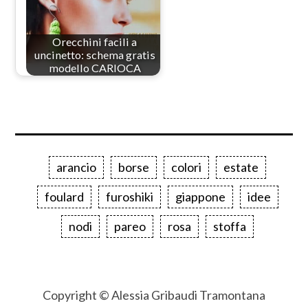
Orecchini facili a
uncinetto: schema gratis
modello CARIOCA
arancio
borse
colori
estate
foulard
furoshiki
giappone
idee
nodi
pareo
rosa
stoffa
Copyright © Alessia Gribaudi Tramontana