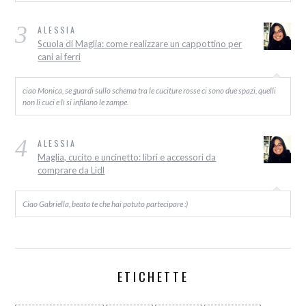
3
ALESSIA
Scuola di Maglia: come realizzare un cappottino per
cani ai ferri
ciao Monica, se guardi sullo schema tra le cuciture rosse ci sono due spazi, quelli
non li cuci e lì si infilano le zampe.
4
ALESSIA
Maglia, cucito e uncinetto: libri e accessori da
comprare da Lidl
Ciao Gabriella, beata te che hai potuto partecipare :)
ETICHETTE