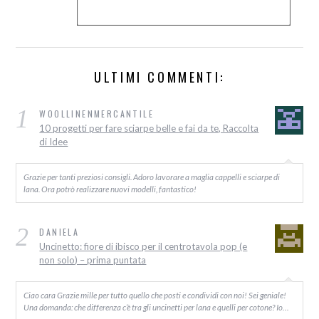
ULTIMI COMMENTI:
1
WOOLLINENMERCANTILE
10 progetti per fare sciarpe belle e fai da te, Raccolta
di Idee
Grazie per tanti preziosi consigli. Adoro lavorare a maglia cappelli e sciarpe di
lana. Ora potrò realizzare nuovi modelli, fantastico!
2
DANIELA
Uncinetto: fiore di ibisco per il centrotavola pop (e
non solo) – prima puntata
Ciao cara Grazie mille per tutto quello che posti e condividi con noi! Sei geniale!
Una domanda: che differenza c’è tra gli uncinetti per lana e quelli per cotone? Io…