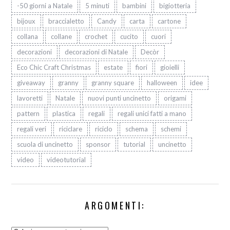
-50 giorni a Natale
5 minuti
bambini
bigiotteria
bijoux
braccialetto
Candy
carta
cartone
collana
collane
crochet
cucito
cuori
decorazioni
decorazioni di Natale
Decòr
Eco Chic Craft Christmas
estate
fiori
gioielli
giveaway
granny
granny square
halloween
idee
lavoretti
Natale
nuovi punti uncinetto
origami
pattern
plastica
regali
regali unici fatti a mano
regali veri
riciclare
riciclo
schema
schemi
scuola di uncinetto
sponsor
tutorial
uncinetto
video
videotutorial
ARGOMENTI: