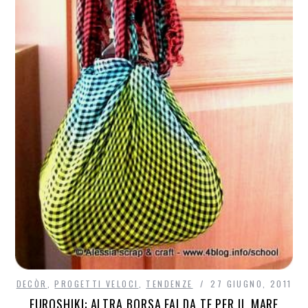
DECÒR
,
PROGETTI VELOCI
,
TENDENZE
27 GIUGNO, 2011
FUROSHIKI: ALTRA BORSA FAI DA TE PER IL MARE