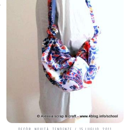
DECÒR
,
NOVITÀ
,
TENDENZE
15 LUGLIO, 2011