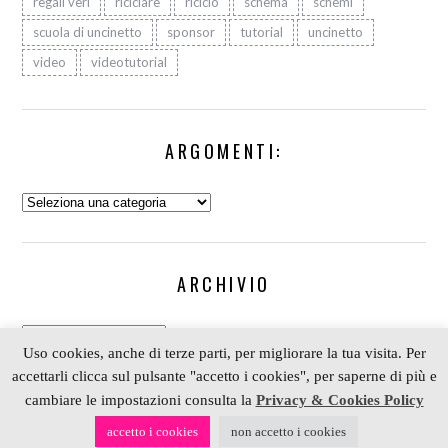
regali veri
riciclare
riciclo
schema
schemi
scuola di uncinetto
sponsor
tutorial
uncinetto
video
videotutorial
ARGOMENTI:
Argomenti:
ARCHIVIO
Archivio
Uso cookies, anche di terze parti, per migliorare la tua visita. Per
accettarli clicca sul pulsante "accetto i cookies", per saperne di più e
cambiare le impostazioni consulta la
Privacy & Cookies Policy
COPYRIGHT 2006-2023 ALESSIA SCRAP & CRAFT |
accetto i cookies
non accetto i cookies
PARTNER
DEPOSITPHOTOS
| P. IVA 01574070098 |