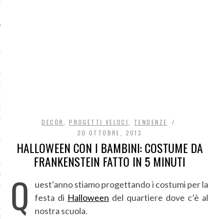
O
R
DECÒR
,
PROGETTI VELOCI
,
TENDENZE
T
20 OTTOBRE, 2013
HALLOWEEN CON I BAMBINI: COSTUME DA
I
FRANKENSTEIN FATTO IN 5 MINUTI
Q
OST
uest’anno stiamo progettando i costumi per la
festa di
Halloween
del quartiere dove c’è al
nostra scuola.
TA DI ACCESSO AI DATI