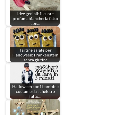
Idee geniali: il cuore
profumabiancheria fatto
con…
Tartine salate per
Halloween: Frankenstein
senza glutine
Halloween con i bambini:
costume da scheletro
fatto…