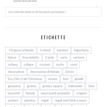
comprare da Lidl
Ciao Gabriella, beata te che hai potuto partecipare :)
ETICHETTE
-50 giorni a Natale
5 minuti
bambini
bigiotteria
bijoux
braccialetto
Candy
carta
cartone
collana
collane
crochet
cucito
cuori
decorazioni
decorazioni di Natale
Decòr
Eco Chic Craft Christmas
estate
fiori
gioielli
giveaway
granny
granny square
halloween
idee
lavoretti
Natale
nuovi punti uncinetto
origami
pattern
plastica
regali
regali unici fatti a mano