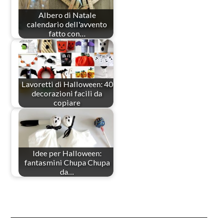
Albero di Natale
calendario dell'avvento
fatto con…
Lavoretti di Halloween: 40
decorazioni facili da
copiare
Idee per Halloween:
fantasmini Chupa Chupa
da…