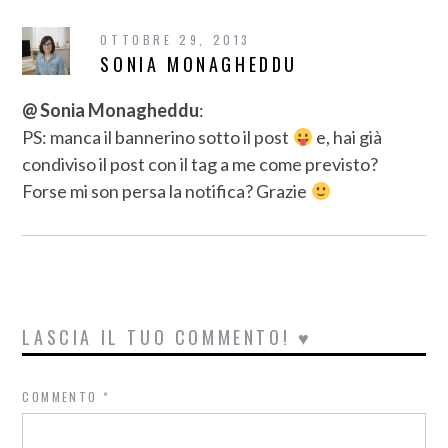
OTTOBRE 29, 2013
SONIA MONAGHEDDU
@ Sonia Monagheddu
:
PS: manca il bannerino sotto il post
e, hai già
condiviso il post con il tag a me come previsto?
Forse mi son persa la notifica? Grazie
LASCIA IL TUO COMMENTO! ♥
COMMENTO
*