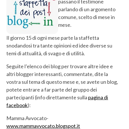
passano il testimone
parlando di un argomento
comune, scelto di mese in
mese.
Il giorno 15 di ogni mese parte la staffetta
snodandosi tra tante opinioni ed idee diverse su
temi di attualità, di svago e di utilità.
Seguite l’elenco dei blog per trovare altre idee e
altri blogger interessanti, commentate, dite la
vostra sul tema di questo mese e, se avete un blog,
potete entrare a far parte del gruppo dei
partecipanti (info direttamente sulla
pagina di
facebook
):
Mamma Avvocato-
www.mammavvocato.blogspot.it