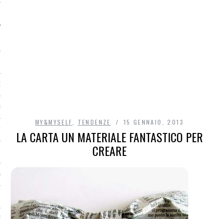
O
R
MY&MYSELF
,
TENDENZE
15 GENNAIO, 2013
T
LA CARTA UN MATERIALE FANTASTICO PER
CREARE
I
OST
TA DI ACCESSO AI DATI