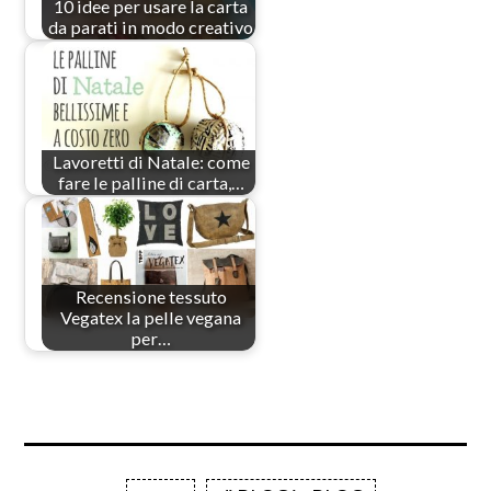
10 idee per usare la carta
da parati in modo creativo
Lavoretti di Natale: come
fare le palline di carta,…
Recensione tessuto
Vegatex la pelle vegana
per…