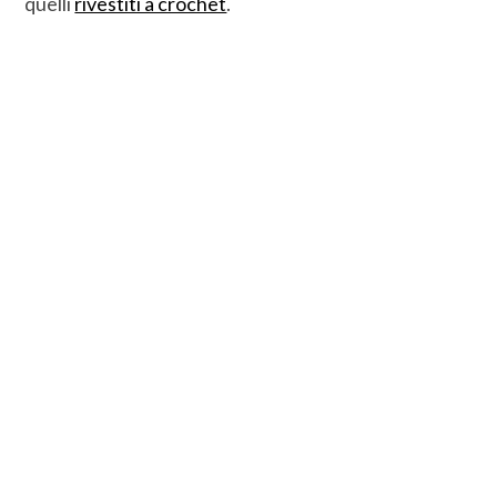
quelli
rivestiti a crochet
.