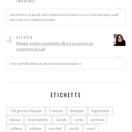
cani ai ferri
ciao Monica, se guardi sullo schema tra le cuciture rosse ci sono due spazi, quelli
non li cuci e lì si infilano le zampe.
4
ALESSIA
Maglia, cucito e uncinetto: libri e accessori da
comprare da Lidl
Ciao Gabriella, beata te che hai potuto partecipare :)
ETICHETTE
-50 giorni a Natale
5 minuti
bambini
bigiotteria
bijoux
braccialetto
Candy
carta
cartone
collana
collane
crochet
cucito
cuori