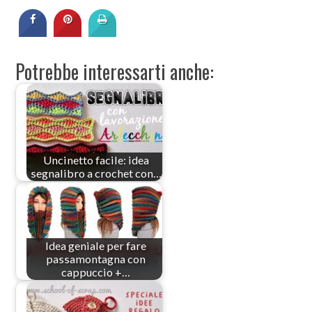
Potrebbe interessarti anche:
Uncinetto facile: idea
segnalibro a crochet con…
Idea geniale per fare
passamontagna con
cappuccio +…