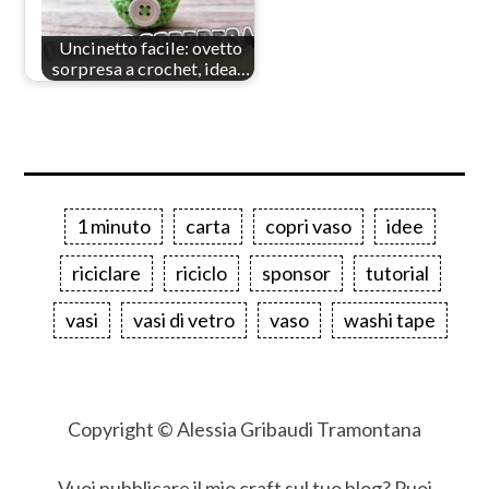
Uncinetto facile: ovetto
sorpresa a crochet, idea…
1 minuto
carta
copri vaso
idee
riciclare
riciclo
sponsor
tutorial
vasi
vasi di vetro
vaso
washi tape
Copyright © Alessia Gribaudi Tramontana
Vuoi pubblicare il mio craft sul tuo blog? Puoi