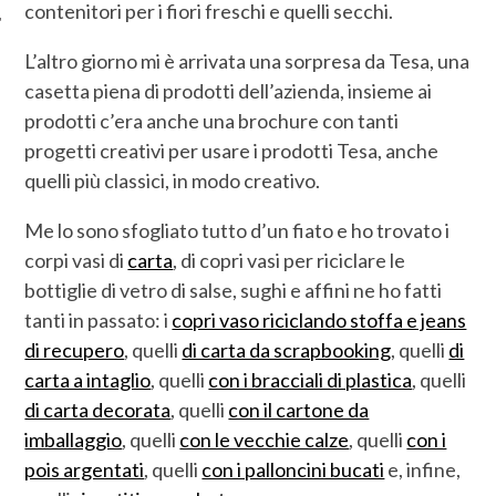
contenitori per i fiori freschi e quelli secchi.
L’altro giorno mi è arrivata una sorpresa da Tesa, una
casetta piena di prodotti dell’azienda, insieme ai
prodotti c’era anche una brochure con tanti
progetti creativi per usare i prodotti Tesa, anche
quelli più classici, in modo creativo.
Me lo sono sfogliato tutto d’un fiato e ho trovato i
corpi vasi di
carta
, di copri vasi per riciclare le
bottiglie di vetro di salse, sughi e affini ne ho fatti
tanti in passato: i
copri vaso riciclando stoffa e jeans
di recupero
, quelli
di carta da scrapbooking
, quelli
di
carta a intaglio
, quelli
con i bracciali di plastica
, quelli
di carta decorata
, quelli
con il cartone da
imballaggio
, quelli
con le vecchie calze
, quelli
con i
pois argentati
, quelli
con i palloncini bucati
e, infine,