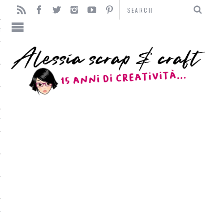
TO
TI
L