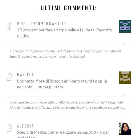
ULTIMI COMMENTI:
1
WOOLLINENMERCANTILE
10 progetti per fare sciarpe belle e fai da te, Raccolta
di Idee
Grazie per tanti preziosi consigli. Adoro lavorare a maglia cappelli e sciarpe di
lana. Ora potrò realizzare nuovi modelli, fantastico!
2
DANIELA
Uncinetto: fiore di ibisco per il centrotavola pop (e
non solo) – prima puntata
Ciao cara Grazie mille per tutto quello che posti e condividi con noi! Sei geniale!
Una domanda: che differenza c’è tra gli uncinetti per lana e quelli per cotone? Io…
3
ALESSIA
Scuola di Maglia: come realizzare un cappottino per