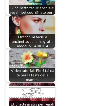
Uncinetto facile speciale
regali: set coordinato per…
Orecchini facili a
uncinetto: schema gratis
modello CARIOCA
Video tutorial: Fiori fai da
te per la festa della
mamma
Etichette gratis per regali