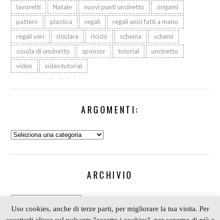
lavoretti
Natale
nuovi punti uncinetto
origami
pattern
plastica
regali
regali unici fatti a mano
regali veri
riciclare
riciclo
schema
schemi
scuola di uncinetto
sponsor
tutorial
uncinetto
video
videotutorial
ARGOMENTI:
Argomenti:
ARCHIVIO
Archivio
Uso cookies, anche di terze parti, per migliorare la tua visita. Per