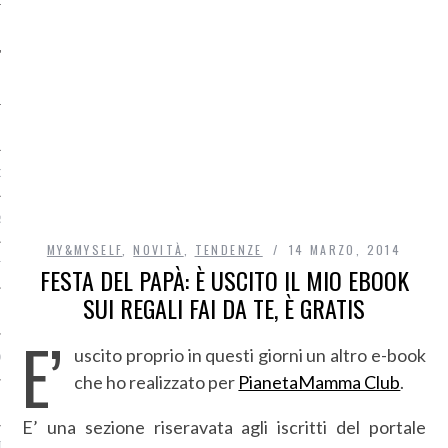
O
R
MY&MYSELF
,
NOVITÀ
,
TENDENZE
14 MARZO, 2014
T
FESTA DEL PAPÀ: È USCITO IL MIO EBOOK
SUI REGALI FAI DA TE, È GRATIS
I
E’
uscito proprio in questi giorni un altro e-book
OST
che ho realizzato per
PianetaMamma Club
.
E’ una sezione riseravata agli iscritti del portale
TA DI ACCESSO AI DATI