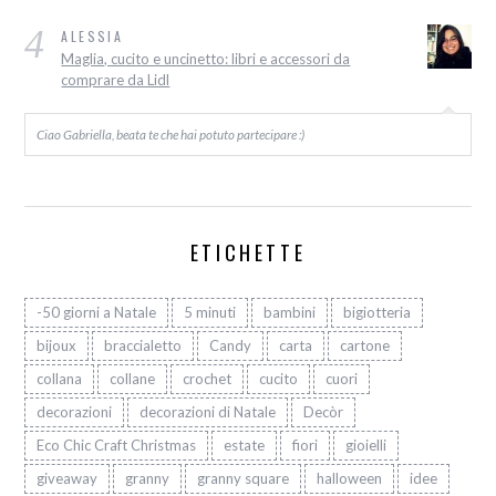
4
ALESSIA
Maglia, cucito e uncinetto: libri e accessori da
comprare da Lidl
Ciao Gabriella, beata te che hai potuto partecipare :)
ETICHETTE
-50 giorni a Natale
5 minuti
bambini
bigiotteria
bijoux
braccialetto
Candy
carta
cartone
collana
collane
crochet
cucito
cuori
decorazioni
decorazioni di Natale
Decòr
Eco Chic Craft Christmas
estate
fiori
gioielli
giveaway
granny
granny square
halloween
idee