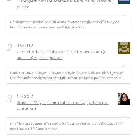
10 progetti per fare sciarpe belle e fai da te, Raccolta
di Idee
Grazie per tanti preziosi consigli. Adoro lavorare a maglia cappelli e sciarpe di
lana. Ora potrò realizzare nuovi modelli, fantastico!
2
DANIELA
Uncinetto: fiore di ibisco per il centrotavola pop (e
non solo) – prima puntata
Ciao cara Grazie mille per tutto quello che posti e condividi con noi! Sei geniale!
Una domanda: che differenza c’è tra gli uncinetti per lana e quelli per cotone? Io…
3
ALESSIA
Scuola di Maglia: come realizzare un cappottino per
cani ai ferri
ciao Monica, se guardi sullo schema tra le cuciture rosse ci sono due spazi, quelli
non li cuci e lì si infilano le zampe.