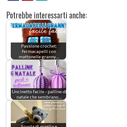
Potrebbe interessarti anche:
Passione crochet:
fermacapelli con
mattonelle granny…
Uncinetto facile - palline di
natale che sembrano…
Scuola di maglia e