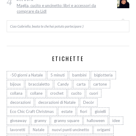
4
Maglia, cucito e uncinetto: libri e accessori da
comprare da Lidl
Ciao Gabriella, beata te che hai potuto partecipare :)
ETICHETTE
-50 giorni a Natale
5 minuti
bambini
bigiotteria
bijoux
braccialetto
Candy
carta
cartone
collana
collane
crochet
cucito
cuori
decorazioni
decorazioni di Natale
Decòr
Eco Chic Craft Christmas
estate
fiori
gioielli
giveaway
granny
granny square
halloween
idee
lavoretti
Natale
nuovi punti uncinetto
origami