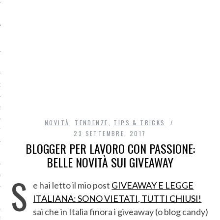
O
R
NOVITÀ
,
TENDENZE
,
TIPS & TRICKS
T
23 SETTEMBRE, 2017
BLOGGER PER LAVORO CON PASSIONE:
I
BELLE NOVITÀ SUI GIVEAWAY
S
OST
e hai letto il mio post
GIVEAWAY E LEGGE
ITALIANA: SONO VIETATI, TUTTI CHIUSI!
sai che in Italia finora i giveaway (o blog candy)
TA DI ACCESSO AI DATI