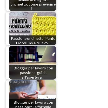
uncinetto: come prevenire
i…
Passione uncinetto: Punto
Fiorellino a rilievo…
Blogger per lavoro con
passione: guida
all'apertura…
Blogger per lavoro con
passione: La formula