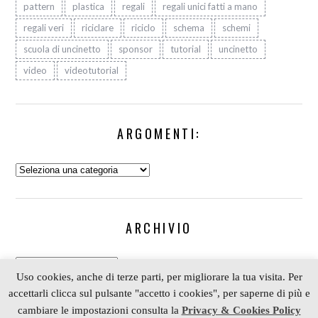
pattern
plastica
regali
regali unici fatti a mano
regali veri
riciclare
riciclo
schema
schemi
scuola di uncinetto
sponsor
tutorial
uncinetto
video
videotutorial
ARGOMENTI:
Argomenti:
ARCHIVIO
Archivio
Uso cookies, anche di terze parti, per migliorare la tua visita. Per
accettarli clicca sul pulsante "accetto i cookies", per saperne di più e
cambiare le impostazioni consulta la
Privacy & Cookies Policy