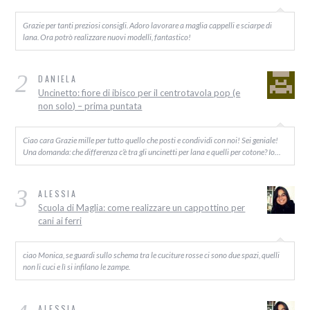
Grazie per tanti preziosi consigli. Adoro lavorare a maglia cappelli e sciarpe di
lana. Ora potrò realizzare nuovi modelli, fantastico!
2
DANIELA
Uncinetto: fiore di ibisco per il centrotavola pop (e
non solo) – prima puntata
Ciao cara Grazie mille per tutto quello che posti e condividi con noi! Sei geniale!
Una domanda: che differenza c’è tra gli uncinetti per lana e quelli per cotone? Io…
3
ALESSIA
Scuola di Maglia: come realizzare un cappottino per
cani ai ferri
ciao Monica, se guardi sullo schema tra le cuciture rosse ci sono due spazi, quelli
non li cuci e lì si infilano le zampe.
ALESSIA