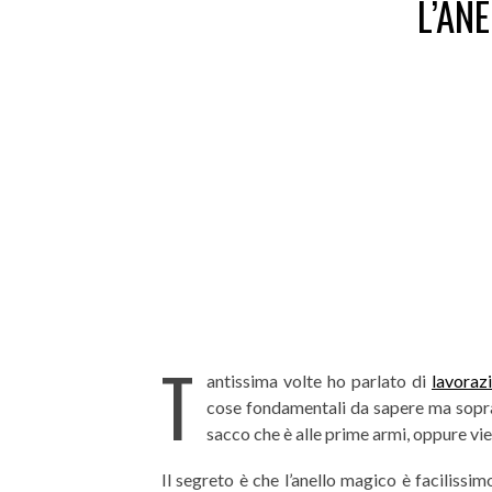
L’AN
T
antissima volte ho parlato di
lavoraz
cose fondamentali da sapere ma sopra
sacco che è alle prime armi, oppure vie
Il segreto è che l’anello magico è facilissi