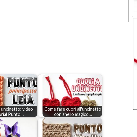
.
i uncinetto: video
Come fare cuori all'uncinetto
orial Punto…
con anello magico…