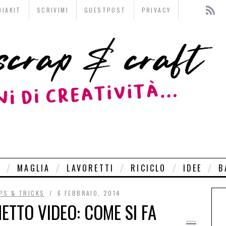
DIAKIT
SCRIVIMI
GUESTPOST
PRIVACY
O
MAGLIA
LAVORETTI
RICICLO
IDEE
B
PS & TRICKS
6 FEBBRAIO, 2014
ETTO VIDEO: COME SI FA