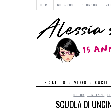
HOME
CHI SONO
SPONSOR
ME
UNCINETTO
VIDEO
CUCIT
DECÒR
,
TENDENZE
,
TI
SCUOLA DI UNCIN