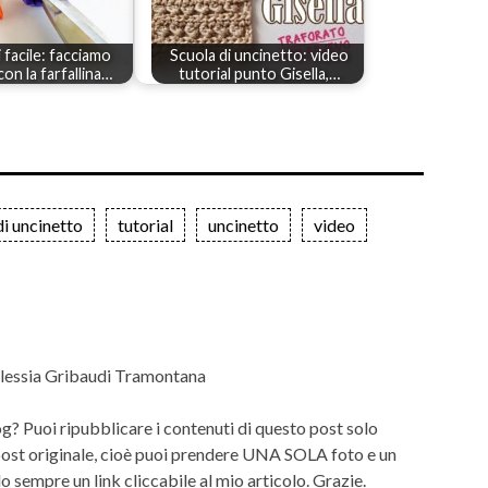
 facile: facciamo
Scuola di uncinetto: video
 con la farfallina…
tutorial punto Gisella,…
di uncinetto
tutorial
uncinetto
video
lessia Gribaudi Tramontana
og? Puoi ripubblicare i contenuti di questo post solo
 post originale, cioè puoi prendere UNA SOLA foto e un
 sempre un link cliccabile al mio articolo. Grazie.