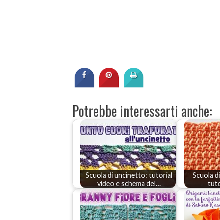
Potrebbe interessarti anche:
Scuola di uncinetto: tutorial
Scuola d
video e schema del…
tut