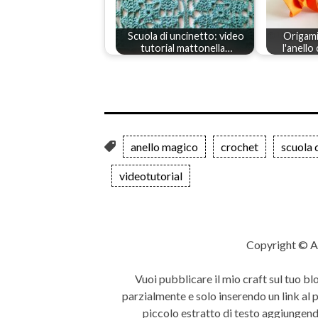
Scuola di uncinetto: video
Origami
tutorial mattonella…
l'anello
anello magico
crochet
scuola 
videotutorial
Copyright © A
Vuoi pubblicare il mio craft sul tuo bl
parzialmente e solo inserendo un link al
piccolo estratto di testo aggiungendo