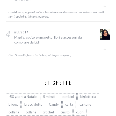
ciao Monica, se guardi sullo schema tra le cuciture rosse ci sono due spazi, quelli
non li cuci e lì si infilano le zampe.
4
ALESSIA
Maglia, cucito e uncinetto: libri e accessori da
comprare da Lidl
Ciao Gabriella, beata te che hai potuto partecipare :)
ETICHETTE
-50 giorni a Natale
5 minuti
bambini
bigiotteria
bijoux
braccialetto
Candy
carta
cartone
collana
collane
crochet
cucito
cuori