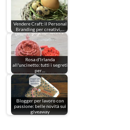
Vendere Craft: il Personal
Branding per creativi,…
Rosa d'Irlanda
all'uncinetto: tutti i segreti
per…
Blogger per lavoro con
passione: belle novità sui
giveaway