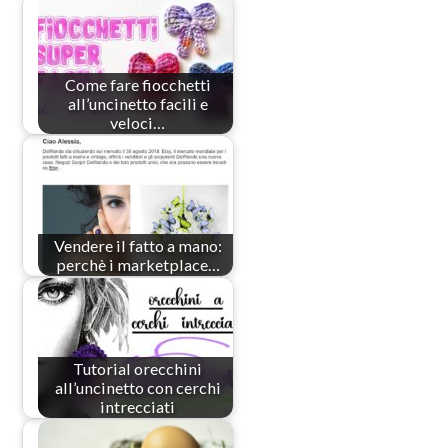
Come fare fiocchetti
all’uncinetto facili e
veloci…
Vendere il fatto a mano:
perchè i marketplace…
Tutorial orecchini
all’uncinetto con cerchi
intrecciati