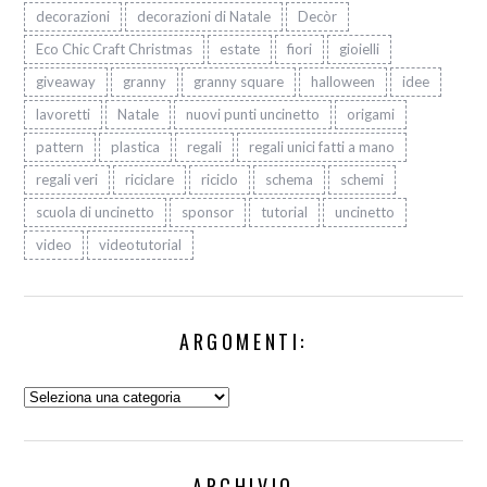
decorazioni
decorazioni di Natale
Decòr
Eco Chic Craft Christmas
estate
fiori
gioielli
giveaway
granny
granny square
halloween
idee
lavoretti
Natale
nuovi punti uncinetto
origami
pattern
plastica
regali
regali unici fatti a mano
regali veri
riciclare
riciclo
schema
schemi
scuola di uncinetto
sponsor
tutorial
uncinetto
video
videotutorial
ARGOMENTI:
Argomenti:
ARCHIVIO