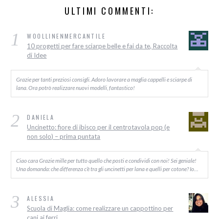
ULTIMI COMMENTI:
1
WOOLLINENMERCANTILE
10 progetti per fare sciarpe belle e fai da te, Raccolta
di Idee
Grazie per tanti preziosi consigli. Adoro lavorare a maglia cappelli e sciarpe di
lana. Ora potrò realizzare nuovi modelli, fantastico!
2
DANIELA
Uncinetto: fiore di ibisco per il centrotavola pop (e
non solo) – prima puntata
Ciao cara Grazie mille per tutto quello che posti e condividi con noi! Sei geniale!
Una domanda: che differenza c’è tra gli uncinetti per lana e quelli per cotone? Io…
3
ALESSIA
Scuola di Maglia: come realizzare un cappottino per
cani ai ferri