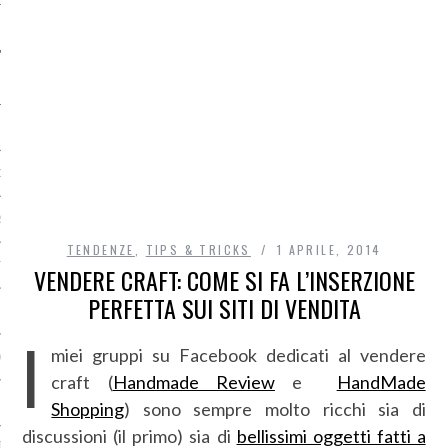
O
R
TENDENZE
,
TIPS & TRICKS
1 APRILE, 2014
T
VENDERE CRAFT: COME SI FA L’INSERZIONE
PERFETTA SUI SITI DI VENDITA
I
I
miei gruppi su Facebook dedicati al vendere
OST
craft (
Handmade Review
e
HandMade
Shopping
) sono sempre molto ricchi sia di
discussioni (il primo) sia di
bellissimi oggetti fatti a
TA DI ACCESSO AI DATI