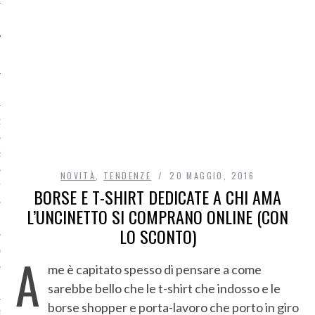
O
R
NOVITÀ
,
TENDENZE
20 MAGGIO, 2016
T
BORSE E T-SHIRT DEDICATE A CHI AMA
L’UNCINETTO SI COMPRANO ONLINE (CON
I
LO SCONTO)
OST
A
me è capitato spesso di pensare a come
sarebbe bello che le t-shirt che indosso e le
borse shopper e porta-lavoro che porto in giro
TA DI ACCESSO AI DATI