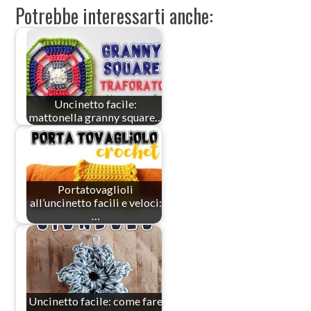
Potrebbe interessarti anche:
Uncinetto facile:
mattonella granny square…
Portatovaglioli
all’uncinetto facili e veloci:
…
Uncinetto facile: come fare