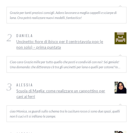
Grazie per tanti preziosi consigli. Adoro lavorare a maglia cappelli e sciarpe di
lana. Ora potrò realizzare nuovi modelli, fantastico!
2
DANIELA
Uncinetto: fiore di ibisco per il centrotavola pop (e
non solo) – prima puntata
Ciao cara Grazie mille per tutto quello che posti e condividi con noi! Sei geniale!
Una domanda: che differenza c’è tra gli uncinetti per lana e quelli per cotone? Io…
3
ALESSIA
Scuola di Maglia: come realizzare un cappottino per
cani ai ferri
ciao Monica, se guardi sullo schema tra le cuciture rosse ci sono due spazi, quelli
non li cuci e lì si infilano le zampe.