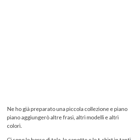
Ne ho già preparato una piccola collezione e piano
piano aggiungerò altre frasi, altri modelli e altri
colori.
Ci sono le borse di tela, le canotte e le t-shirt in tanti