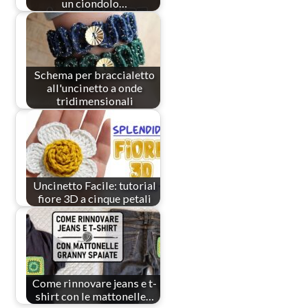
un ciondolo…
Schema per braccialetto
all'uncinetto a onde
tridimensionali
Uncinetto Facile: tutorial
fiore 3D a cinque petali
Come rinnovare jeans e t-
shirt con le mattonelle…