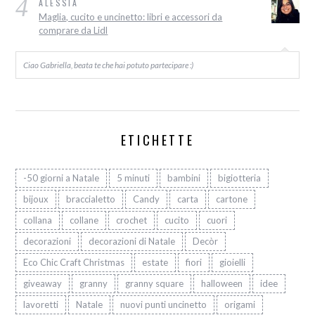
4
ALESSIA
Maglia, cucito e uncinetto: libri e accessori da
comprare da Lidl
Ciao Gabriella, beata te che hai potuto partecipare :)
ETICHETTE
-50 giorni a Natale
5 minuti
bambini
bigiotteria
bijoux
braccialetto
Candy
carta
cartone
collana
collane
crochet
cucito
cuori
decorazioni
decorazioni di Natale
Decòr
Eco Chic Craft Christmas
estate
fiori
gioielli
giveaway
granny
granny square
halloween
idee
lavoretti
Natale
nuovi punti uncinetto
origami