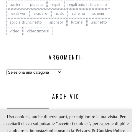
pattern
plastica
regali
regali unici fatti a mano
regali veri
riciclare
riciclo
schema
schemi
scuola di uncinetto
sponsor
tutorial
uncinetto
video
videotutorial
ARGOMENTI:
Argomenti:
ARCHIVIO
Archivio
Uso cookies, anche di terze parti, per migliorare la tua visita. Per
accettarli clicca sul pulsante "accetto i cookies", per saperne di più e
cambiare le impostazioni consulta la
Privacy & Cookies Policy