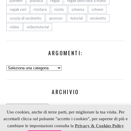
pattern
plastica
regali
regali unici fatti a mano
regali veri
riciclare
riciclo
schema
schemi
scuola di uncinetto
sponsor
tutorial
uncinetto
video
videotutorial
ARGOMENTI:
Argomenti:
ARCHIVIO
Archivio
Uso cookies, anche di terze parti, per migliorare la tua visita. Per
accettarli clicca sul pulsante "accetto i cookies", per saperne di più e
cambiare le impostazioni consulta la
Privacy & Cookies Policy
COPYRIGHT 2006-2023 ALESSIA SCRAP & CRAFT |