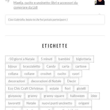
Maglia, cucito e uncinetto: libri e accessori da
comprare da Lidl
Ciao Gabriella, beata te che hai potuto partecipare :)
ETICHETTE
-50 giorni a Natale
5 minuti
bambini
bigiotteria
bijoux
braccialetto
Candy
carta
cartone
collana
collane
crochet
cucito
cuori
decorazioni
decorazioni di Natale
Decòr
Eco Chic Craft Christmas
estate
fiori
gioielli
giveaway
granny
granny square
halloween
idee
lavoretti
Natale
nuovi punti uncinetto
origami