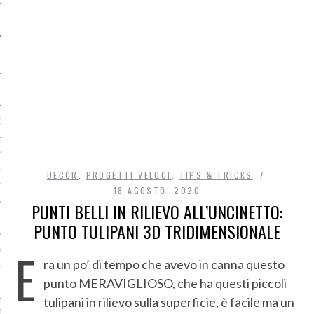
O
R
DECÒR
,
PROGETTI VELOCI
,
TIPS & TRICKS
T
18 AGOSTO, 2020
PUNTI BELLI IN RILIEVO ALL’UNCINETTO:
I
PUNTO TULIPANI 3D TRIDIMENSIONALE
E
OST
ra un po’ di tempo che avevo in canna questo
punto MERAVIGLIOSO, che ha questi piccoli
tulipani in rilievo sulla superficie, è facile ma un
TA DI ACCESSO AI DATI