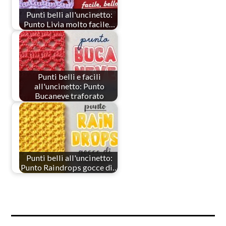
Punti belli all'uncinetto:
Punto Livia molto facile…
Punti belli e facili
all'uncinetto: Punto
Bucaneve traforato
Punti belli all'uncinetto:
Punto Raindrops gocce di…