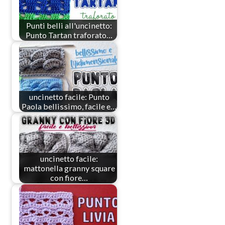
Punti belli all'uncinetto:
Punto Tartan traforato…
uncinetto facile: Punto
Paola bellissimo, facile e…
uncinetto facile:
mattonella granny square
con fiore…