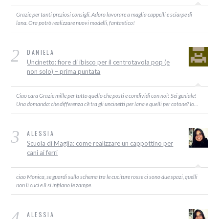
Grazie per tanti preziosi consigli. Adoro lavorare a maglia cappelli e sciarpe di
lana. Ora potrò realizzare nuovi modelli, fantastico!
2
DANIELA
Uncinetto: fiore di ibisco per il centrotavola pop (e
non solo) – prima puntata
Ciao cara Grazie mille per tutto quello che posti e condividi con noi! Sei geniale!
Una domanda: che differenza c’è tra gli uncinetti per lana e quelli per cotone? Io…
3
ALESSIA
Scuola di Maglia: come realizzare un cappottino per
cani ai ferri
ciao Monica, se guardi sullo schema tra le cuciture rosse ci sono due spazi, quelli
non li cuci e lì si infilano le zampe.
4
ALESSIA