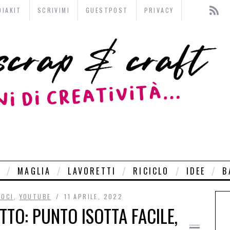
DIAKIT
SCRIVIMI
GUESTPOST
PRIVACY
O
MAGLIA
LAVORETTI
RICICLO
IDEE
B
LOCI
,
YOUTUBE
11 APRILE, 2022
TTO: PUNTO ISOTTA FACILE,