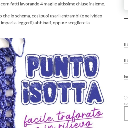
p corn fatti lavorando 4 maglie altissime chiuse insieme.
o che lo schema, così puoi usarli entrambi (e nel video
 impari a leggerli) abbinati, oppure scegliere la
Il
Il 
In
se