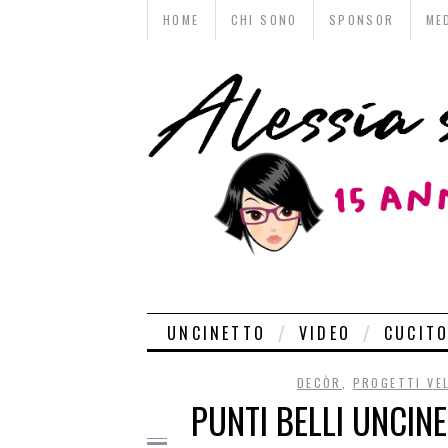
HOME
CHI SONO
SPONSOR
ME
UNCINETTO
VIDEO
CUCIT
DECÒR
,
PROGETTI VE
PUNTI BELLI UNCINE