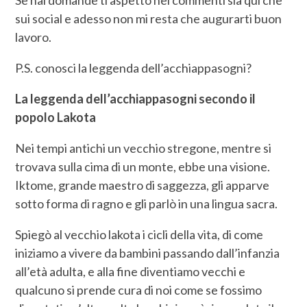
Se hai domande ti aspetto nei commenti sia qui che
sui social e adesso non mi resta che augurarti buon
lavoro.
P.S. conosci la leggenda dell’acchiappasogni?
La leggenda dell’acchiappasogni secondo il
popolo Lakota
Nei tempi antichi un vecchio stregone, mentre si
trovava sulla cima di un monte, ebbe una visione.
Iktome, grande maestro di saggezza, gli apparve
sotto forma di ragno e gli parlò in una lingua sacra.
Spiegò al vecchio lakota i cicli della vita, di come
iniziamo a vivere da bambini passando dall’infanzia
all’età adulta, e alla fine diventiamo vecchi e
qualcuno si prende cura di noi come se fossimo