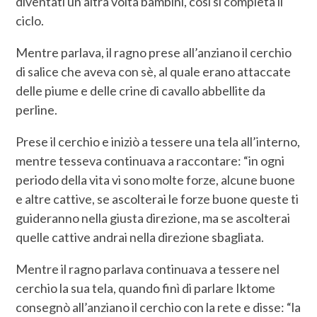
diventati un’altra volta bambini, così si completa il
ciclo.
Mentre parlava, il ragno prese all’anziano il cerchio
di salice che aveva con sè, al quale erano attaccate
delle piume e delle crine di cavallo abbellite da
perline.
Prese il cerchio e iniziò a tessere una tela all’interno,
mentre tesseva continuava a raccontare: “in ogni
periodo della vita vi sono molte forze, alcune buone
e altre cattive, se ascolterai le forze buone queste ti
guideranno nella giusta direzione, ma se ascolterai
quelle cattive andrai nella direzione sbagliata.
Mentre il ragno parlava continuava a tessere nel
cerchio la sua tela, quando finì di parlare Iktome
consegnò all’anziano il cerchio con la rete e disse: “la