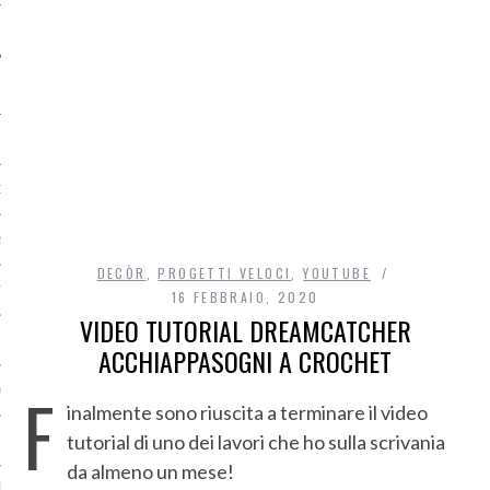
O
R
DECÒR
,
PROGETTI VELOCI
,
YOUTUBE
T
16 FEBBRAIO, 2020
VIDEO TUTORIAL DREAMCATCHER
I
ACCHIAPPASOGNI A CROCHET
F
OST
inalmente sono riuscita a terminare il video
tutorial di uno dei lavori che ho sulla scrivania
da almeno un mese!
TA DI ACCESSO AI DATI