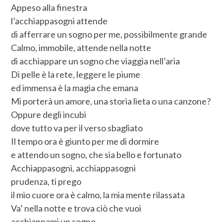
Appeso alla finestra
l’acchiappasogni attende
di afferrare un sogno per me, possibilmente grande
Calmo, immobile, attende nella notte
di acchiappare un sogno che viaggia nell’aria
Di pelle è la rete, leggere le piume
ed immensa è la magia che emana
Mi porterà un amore, una storia lieta o una canzone?
Oppure degli incubi
dove tutto va per il verso sbagliato
Il tempo ora è giunto per me di dormire
e attendo un sogno, che sia bello e fortunato
Acchiappasogni, acchiappasogni
prudenza, ti prego
il mio cuore ora è calmo, la mia mente rilassata
Va’ nella notte e trova ciò che vuoi
acchiappami un sogno,