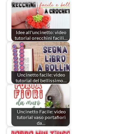
Idee all'uncinetto: video
tutorial orecchini facili…
Uncinetto facile: video
tutorial del bellissimo…
Uncinetto Facile: video
tutorial vaso portafiori
da…