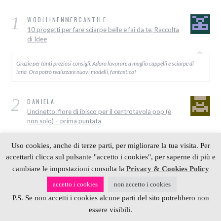
1
WOOLLINENMERCANTILE
10 progetti per fare sciarpe belle e fai da te, Raccolta
di Idee
Grazie per tanti preziosi consigli. Adoro lavorare a maglia cappelli e sciarpe di
lana. Ora potrò realizzare nuovi modelli, fantastico!
2
DANIELA
Uncinetto: fiore di ibisco per il centrotavola pop (e
non solo) – prima puntata
Ciao cara Grazie mille per tutto quello che posti e condividi con noi! Sei geniale!
Uso cookies, anche di terze parti, per migliorare la tua visita. Per
Una domanda: che differenza c’è tra gli uncinetti per lana e quelli per cotone? Io…
accettarli clicca sul pulsante "accetto i cookies", per saperne di più e
cambiare le impostazioni consulta la
Privacy & Cookies Policy
3
ALESSIA
accetto i cookies
non accetto i cookies
Scuola di Maglia: come realizzare un cappottino per
P.S. Se non accetti i cookies alcune parti del sito potrebbero non
cani ai ferri
essere visibili.