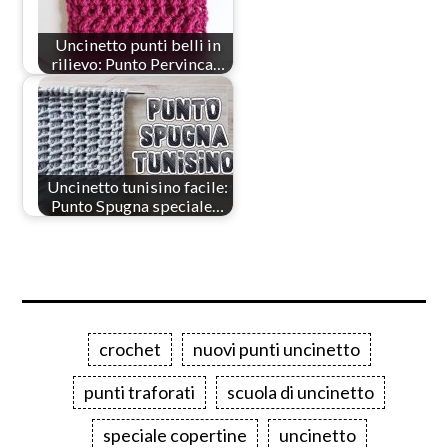
Uncinetto punti belli in
rilievo: Punto Pervinca…
Uncinetto tunisino facile:
Punto Spugna speciale…
crochet
nuovi punti uncinetto
punti traforati
scuola di uncinetto
speciale copertine
uncinetto