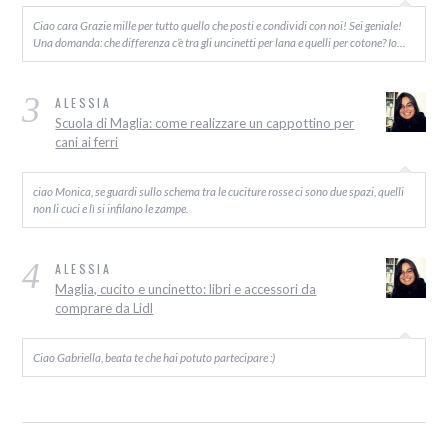
Ciao cara Grazie mille per tutto quello che posti e condividi con noi! Sei geniale!
Una domanda: che differenza c’è tra gli uncinetti per lana e quelli per cotone? Io…
3
ALESSIA
Scuola di Maglia: come realizzare un cappottino per
cani ai ferri
ciao Monica, se guardi sullo schema tra le cuciture rosse ci sono due spazi, quelli
non li cuci e lì si infilano le zampe.
4
ALESSIA
Maglia, cucito e uncinetto: libri e accessori da
comprare da Lidl
Ciao Gabriella, beata te che hai potuto partecipare :)