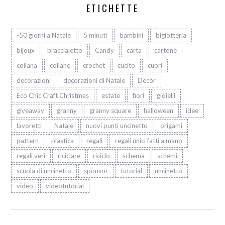
ETICHETTE
-50 giorni a Natale
5 minuti
bambini
bigiotteria
bijoux
braccialetto
Candy
carta
cartone
collana
collane
crochet
cucito
cuori
decorazioni
decorazioni di Natale
Decòr
Eco Chic Craft Christmas
estate
fiori
gioielli
giveaway
granny
granny square
halloween
idee
lavoretti
Natale
nuovi punti uncinetto
origami
pattern
plastica
regali
regali unici fatti a mano
regali veri
riciclare
riciclo
schema
schemi
scuola di uncinetto
sponsor
tutorial
uncinetto
video
videotutorial