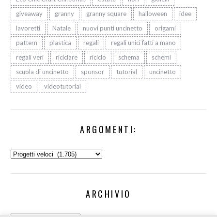
giveaway
granny
granny square
halloween
idee
lavoretti
Natale
nuovi punti uncinetto
origami
pattern
plastica
regali
regali unici fatti a mano
regali veri
riciclare
riciclo
schema
schemi
scuola di uncinetto
sponsor
tutorial
uncinetto
video
videotutorial
ARGOMENTI:
Argomenti:
ARCHIVIO