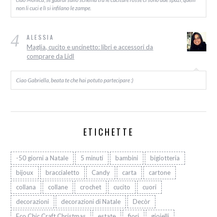
non li cuci e lì si infilano le zampe.
4
ALESSIA
Maglia, cucito e uncinetto: libri e accessori da
comprare da Lidl
Ciao Gabriella, beata te che hai potuto partecipare :)
ETICHETTE
-50 giorni a Natale
5 minuti
bambini
bigiotteria
bijoux
braccialetto
Candy
carta
cartone
collana
collane
crochet
cucito
cuori
decorazioni
decorazioni di Natale
Decòr
Eco Chic Craft Christmas
estate
fiori
gioielli