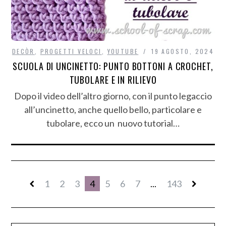
DECÒR
,
PROGETTI VELOCI
,
YOUTUBE
19 AGOSTO, 2024
SCUOLA DI UNCINETTO: PUNTO BOTTONI A CROCHET,
TUBOLARE E IN RILIEVO
Dopo il video dell’altro giorno, con il punto legaccio
all’uncinetto, anche quello bello, particolare e
tubolare, ecco un nuovo tutorial…
1
2
3
4
5
6
7
...
143