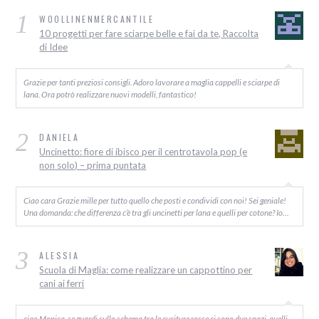
1
WOOLLINENMERCANTILE
10 progetti per fare sciarpe belle e fai da te, Raccolta
di Idee
Grazie per tanti preziosi consigli. Adoro lavorare a maglia cappelli e sciarpe di
lana. Ora potrò realizzare nuovi modelli, fantastico!
2
DANIELA
Uncinetto: fiore di ibisco per il centrotavola pop (e
non solo) – prima puntata
Ciao cara Grazie mille per tutto quello che posti e condividi con noi! Sei geniale!
Una domanda: che differenza c’è tra gli uncinetti per lana e quelli per cotone? Io…
3
ALESSIA
Scuola di Maglia: come realizzare un cappottino per
cani ai ferri
ciao Monica, se guardi sullo schema tra le cuciture rosse ci sono due spazi, quelli