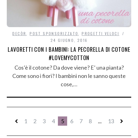
DECÒR
,
POST SPONSORIZZATO
,
PROGETTI VELOCI
24 GIUGNO, 2016
LAVORETTI CON I BAMBINI: LA PECORELLA DI COTONE
#LOVEMYCOTTON
Cos’è il cotone? Da dove viene? E’ una pianta?
Come sono i fiori? I bambini non le sanno queste
cose,…
1
2
3
4
5
6
7
8
...
13