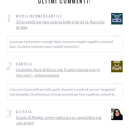
ULTIMI COMMENTI:
1
WOOLLINENMERCANTILE
10 progetti per fare sciarpe belle e fai da te, Raccolta
di Idee
Grazie per tanti preziosi consigli. Adoro lavorare a maglia cappelli e sciarpe di
lana. Ora potrò realizzare nuovi modelli, fantastico!
2
DANIELA
Uncinetto: fiore di ibisco per il centrotavola pop (e
non solo) – prima puntata
Ciao cara Grazie mille per tutto quello che posti e condividi con noi! Sei geniale!
Una domanda: che differenza c’è tra gli uncinetti per lana e quelli per cotone? Io…
3
ALESSIA
Scuola di Maglia: come realizzare un cappottino per
cani ai ferri