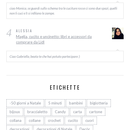
ciao Monica, se guardi sullo schema tra le cuciture rosse ci sono due spazi, quelli
non li cuci e lì si infilano le zampe.
4
ALESSIA
Maglia, cucito e uncinetto: libri e accessori da
comprare da Lidl
Ciao Gabriella, beata te che hai potuto partecipare :)
ETICHETTE
-50 giorni a Natale
5 minuti
bambini
bigiotteria
bijoux
braccialetto
Candy
carta
cartone
collana
collane
crochet
cucito
cuori
decorazioni
decorazioni di Natale
Decòr