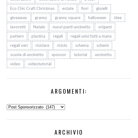
Eco Chic Craft Christmas
estate
fiori
gioielli
giveaway
granny
granny square
halloween
idee
lavoretti
Natale
nuovi punti uncinetto
origami
pattern
plastica
regali
regali unici fatti a mano
regali veri
riciclare
riciclo
schema
schemi
scuola di uncinetto
sponsor
tutorial
uncinetto
video
videotutorial
ARGOMENTI:
Argomenti:
ARCHIVIO