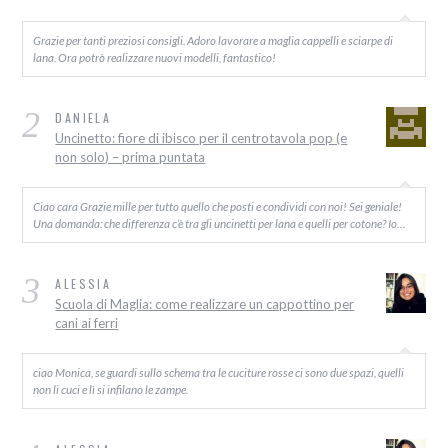
Grazie per tanti preziosi consigli. Adoro lavorare a maglia cappelli e sciarpe di
lana. Ora potrò realizzare nuovi modelli, fantastico!
2
DANIELA
Uncinetto: fiore di ibisco per il centrotavola pop (e
non solo) – prima puntata
Ciao cara Grazie mille per tutto quello che posti e condividi con noi! Sei geniale!
Una domanda: che differenza c’è tra gli uncinetti per lana e quelli per cotone? Io…
3
ALESSIA
Scuola di Maglia: come realizzare un cappottino per
cani ai ferri
ciao Monica, se guardi sullo schema tra le cuciture rosse ci sono due spazi, quelli
non li cuci e lì si infilano le zampe.