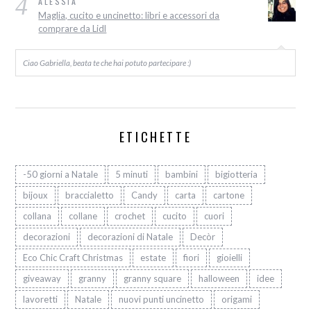
4
ALESSIA
Maglia, cucito e uncinetto: libri e accessori da
comprare da Lidl
Ciao Gabriella, beata te che hai potuto partecipare :)
ETICHETTE
-50 giorni a Natale
5 minuti
bambini
bigiotteria
bijoux
braccialetto
Candy
carta
cartone
collana
collane
crochet
cucito
cuori
decorazioni
decorazioni di Natale
Decòr
Eco Chic Craft Christmas
estate
fiori
gioielli
giveaway
granny
granny square
halloween
idee
lavoretti
Natale
nuovi punti uncinetto
origami