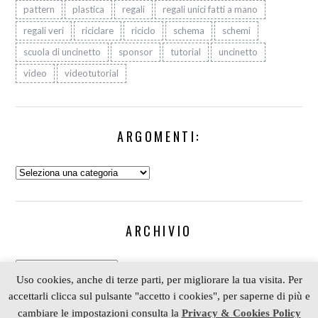
pattern
plastica
regali
regali unici fatti a mano
regali veri
riciclare
riciclo
schema
schemi
scuola di uncinetto
sponsor
tutorial
uncinetto
video
videotutorial
ARGOMENTI:
Argomenti:
ARCHIVIO
Archivio
Uso cookies, anche di terze parti, per migliorare la tua visita. Per
accettarli clicca sul pulsante "accetto i cookies", per saperne di più e
cambiare le impostazioni consulta la
Privacy & Cookies Policy